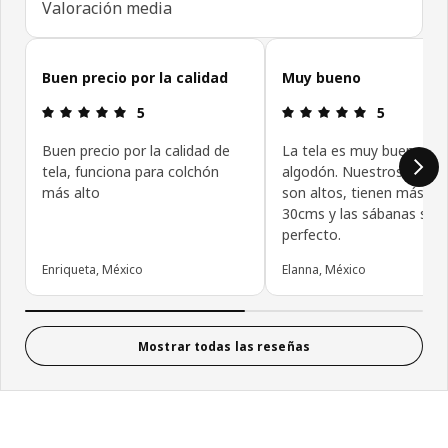
Valoración media
Omitir reseñas de clientes
Buen precio por la calidad
Muy bueno
Revisión: 5 fuera de 5 estrellas.
Revisión: 5 f
5
5
Buen precio por la calidad de
La tela es muy buena. Es
tela, funciona para colchón
algodón. Nuestros colch
más alto
son altos, tienen más de
30cms y las sábanas serv
perfecto.
Enriqueta, México
Elanna, México
Mostrar todas las reseñas