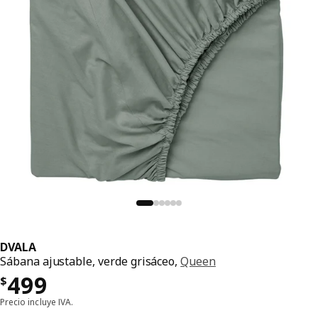
DVALA
Sábana ajustable, verde grisáceo,
Queen
Precio $ 499
499
$
Precio incluye IVA.