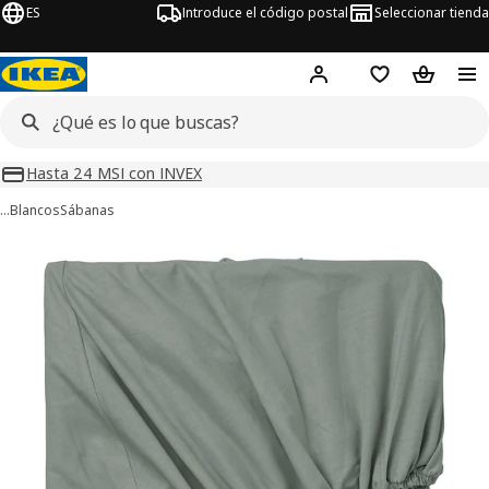
ES
Introduce el código postal
Seleccionar tienda
Hej!
Inicia sesión o regí
Lista de la com
Carrito 
Hasta 24 MSI con INVEX
…
Blancos
Sábanas
ágenes de 6 DVALA
imágenes