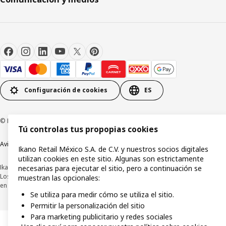
Configuración de cookies
ES
© Inter IKEA Systems B.V.1999-2026
Tú controlas tus propopias cookies
Aviso de privacidad
Política de cookies
Términos y condiciones de uso
Ikano Retail México S.A. de C.V. y nuestros socios digitales
utilizan cookies en este sitio. Algunas son estrictamente
Ikano Retail México, S.A. de C.V.
necesarias para ejecutar el sitio, pero a continuación se
Los precios publicados en este sitio web, catálogo digital, tiendas, así como
muestran las opcionales:
en cualquier otro medio, se encuentran en pesos mexicanos e incluyen IVA.
Se utiliza para medir cómo se utiliza el sitio.
Permitir la personalización del sitio
Para marketing publicitario y redes sociales