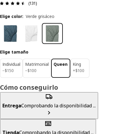
Revisión: 4.5 fuera de 5 estrellas. Revisiones tot
(131)
Elige color
:
Verde grisáceo
Elige tamaño
Individual
Matrimonial
Queen
King
$ 150
$ 100
$ 100
−
$
150
−
$
100
+
$
100
Cómo conseguirlo
Entrega
Comprobando la disponibilidad ...
Tienda
Comprobando la disponibilidad ...