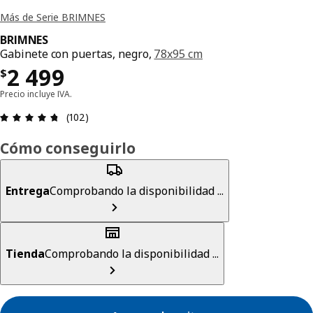
Más de Serie BRIMNES
BRIMNES
Gabinete con puertas, negro,
78x95 cm
Precio $ 2499
2 499
$
Precio incluye IVA.
Revisión: 4.7 fuera de 5 estrellas. Revisiones tot
(102)
Cómo conseguirlo
Entrega
Comprobando la disponibilidad ...
Tienda
Comprobando la disponibilidad ...