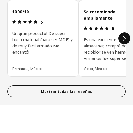
Omitir reseñas de clientes
1000/10
Se recomienda
ampliamente
Revisión: 5 fuera de 5 estrellas.
5
Revisión: 5 f
5
Un gran producto! De súper
buen material (para ser MDF) y
Es una excelente opcion 
de muy fácil armado Me
almacenar, compré dos y 
encantó!
recibidor se ven hermoso
Armarlos fue super sencil
Fernanda, México
Victor, México
Mostrar todas las reseñas