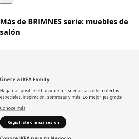
Más de BRIMNES serie: muebles de
salón
Pie
Únete a IKEA Family
de
Hagamos posible el hogar de tus sueños, accede a ofertas
especiales, inspiración, sorpresas y más. Lo mejor, ¡es gratis!
página
Conoce más
Regístrate o inicia sesión
Conoce IKEA para tu Negocio