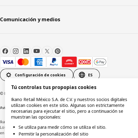
Comunicación y medios
Configuración de cookies
ES
Tú controlas tus propopias cookies
© Inter IKEA Systems B.V.1999-2026
Ikano Retail México S.A. de C.V. y nuestros socios digitales
utilizan cookies en este sitio. Algunas son estrictamente
Aviso de privacidad
Política de cookies
Términos y condiciones de uso
necesarias para ejecutar el sitio, pero a continuación se
muestran las opcionales:
Ikano Retail México, S.A. de C.V.
Se utiliza para medir cómo se utiliza el sitio.
Los precios publicados en este sitio web, catálogo digital, tiendas, así como
en cualquier otro medio, se encuentran en pesos mexicanos e incluyen IVA.
Permitir la personalización del sitio