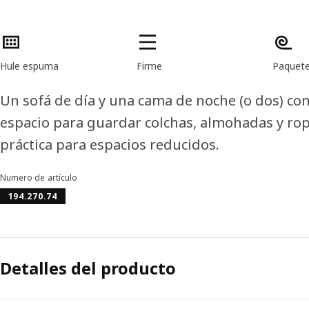
Características del producto
Hule espuma
Firme
Paquete
Un sofá de día y una cama de noche (o dos) c
espacio para guardar colchas, almohadas y ro
práctica para espacios reducidos.
Numero de artículo
194.270.74
Detalles del producto