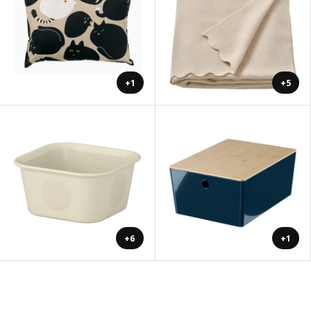
+1
+5
+6
+1