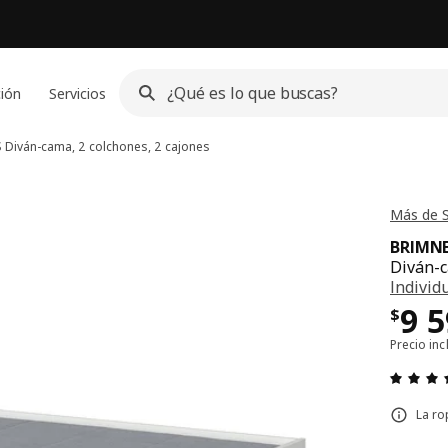
ción
Servicios
S
Diván-cama, 2 colchones, 2 cajones
Más de 
BRIMN
Diván-c
Individ
Pre
9 
$
Precio inc
La ro