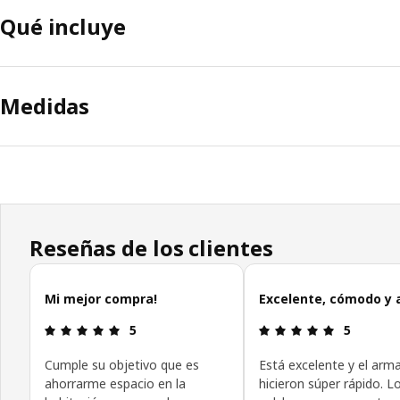
Qué incluye
Medidas
Reseñas de los clientes
Omitir reseñas de clientes
Mi mejor compra!
Excelente, cómodo y 
Revisión: 5 fuera de 5 estrellas.
Revisión: 5
5
5
Cumple su objetivo que es
Está excelente y el arm
ahorrarme espacio en la
hicieron súper rápido. L