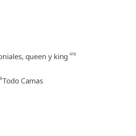
416
iales, queen y king
6
Todo Camas