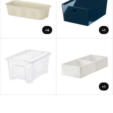
+6
+1
+1