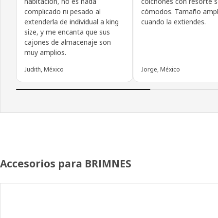
habitación, no es nada
colchones con resorte 
complicado ni pesado al
cómodos. Tamaño ampl
extenderla de individual a king
cuando la extiendes.
size, y me encanta que sus
cajones de almacenaje son
muy amplios.
Judith, México
Jorge, México
Accesorios para BRIMNES