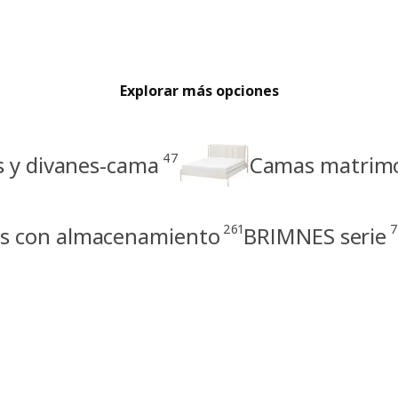
Explorar más opciones
47
s y divanes-cama
Camas matrimon
261
7
s con almacenamiento
BRIMNES serie