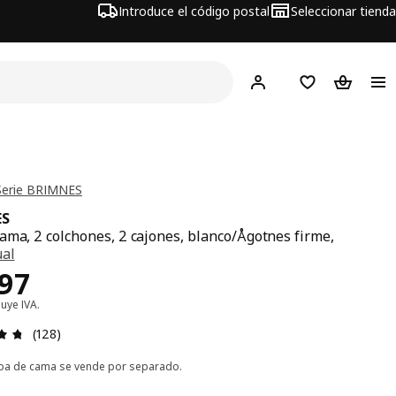
Introduce el código postal
Seleccionar tienda
Hej!
Inicia sesión o regí
Lista de la com
Carrito 
Serie BRIMNES
ES
ama, 2 colchones, 2 cajones, blanco/Ågotnes firme,
ual
cio $ 9597
597
luye IVA.
Revisión: 4.7 fuera de 5 estrellas. Revisiones totales: 12
(128)
pa de cama se vende por separado.