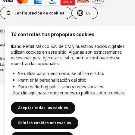
Configuración de cookies
ES
© Inter IKEA Systems B.V.1999-2026
Tú controlas tus propopias cookies
Aviso de privacidad
Política de cookies
Términos y condiciones de uso
Ikano Retail México S.A. de C.V. y nuestros socios digitales
utilizan cookies en este sitio. Algunas son estrictamente
necesarias para ejecutar el sitio, pero a continuación se
Ikano Retail México, S.A. de C.V.
muestran las opcionales:
Los precios publicados en este sitio web, catálogo digital, tiendas, así como
en cualquier otro medio, se encuentran en pesos mexicanos e incluyen IVA.
Se utiliza para medir cómo se utiliza el sitio.
Permitir la personalización del sitio
Para marketing publicitario y redes sociales
Haz clic aquí para conocer nuestra política sobre cookies.
Aceptar todas las cookies
Solo las cookies necesarias