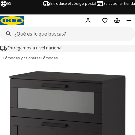
ES
Introduce el código postal
Seleccionar tienda
Hej!
Inicia sesión o regí
Lista de la com
Carrito 
Entregamos a nivel nacional
…
Cómodas y cajoneras
Cómodas
ágenes de 5 BRIMNES
imágenes