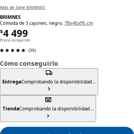
Más de Serie BRIMNES
BRIMNES
Cómoda de 3 cajones, negro,
78x46x95 cm
Precio $ 4499
4 499
$
Precio incluye IVA.
Revisión: 4.8 fuera de 5 estrellas. Revisiones tot
(30)
Cómo conseguirlo
Entrega
Comprobando la disponibilidad ...
Tienda
Comprobando la disponibilidad ...