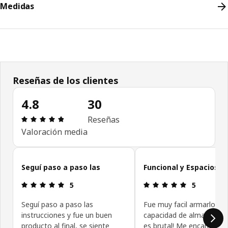
Medidas
Reseñas de los clientes
4.8
30
Revisión: 4.8 fuera de 5 estrellas. Revisiones tota
Reseñas
Valoración media
Omitir reseñas de clientes
Seguí paso a paso las
Funcional y Espacioso
Revisión: 5 fuera de 5 estrellas.
Revisión: 5 f
5
5
Seguí paso a paso las
Fue muy facil armarlo y l
instrucciones y fue un buen
capacidad de almacenam
producto al final, se siente
es brutal! Me encantó la