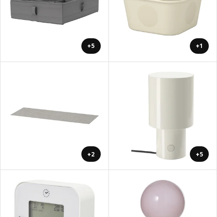
+5
+1
+2
+5