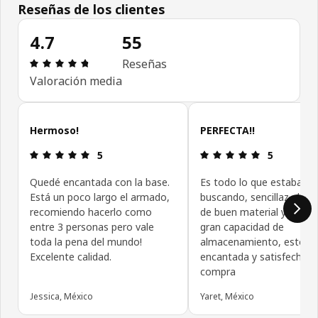
Reseñas de los clientes
4.7
55
Revisión: 4.7 fuera de 5 estrellas. Revisiones tota
Reseñas
Valoración media
Omitir reseñas de clientes
Hermoso!
PERFECTA!!
Revisión: 5 fuera de 5 estrellas.
Revisión: 5 f
5
5
Quedé encantada con la base.
Es todo lo que estaba
Está un poco largo el armado,
buscando, sencillaz elega
recomiendo hacerlo como
de buen material y con u
entre 3 personas pero vale
gran capacidad de
toda la pena del mundo!
almacenamiento, estoy
Excelente calidad.
encantada y satisfecha c
compra
Jessica, México
Yaret, México