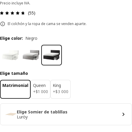
Precio incluye IVA.
Revisión: 4.7 fuera de 5 estrellas. Revisiones tot
(55)
El colchón y la ropa de cama se venden aparte.
Elige color
:
Negro
Elige tamaño
Matrimonial
Queen
King
$ 1000
$ 3000
+
$
1 000
+
$
3 000
Elige Somier de tablillas
Luröy