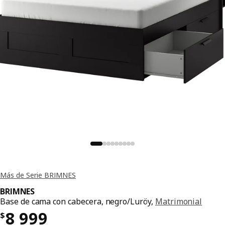
Más de Serie BRIMNES
BRIMNES
Base de cama con cabecera, negro/Luröy,
Matrimonial
Precio $ 8999
8 999
$