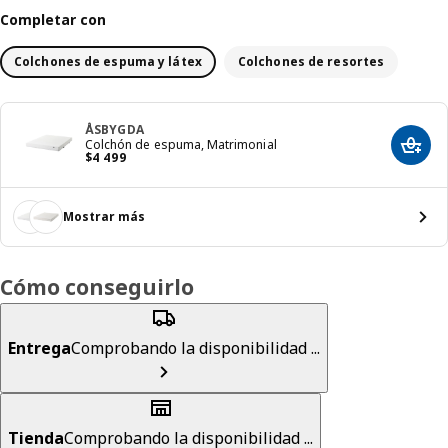
Completar con
Colchones de espuma y látex
Colchones de resortes
ÅSBYGDA
Colchón de espuma, Matrimonial
Agreg
Precio $ 4499
$
4 499
Mostrar más
Cómo conseguirlo
Entrega
Comprobando la disponibilidad ...
Tienda
Comprobando la disponibilidad ...