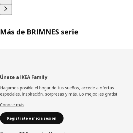
Más de BRIMNES serie
Pie
Únete a IKEA Family
de
Hagamos posible el hogar de tus sueños, accede a ofertas
especiales, inspiración, sorpresas y más. Lo mejor, ¡es gratis!
página
Conoce más
Regístrate o inicia sesión