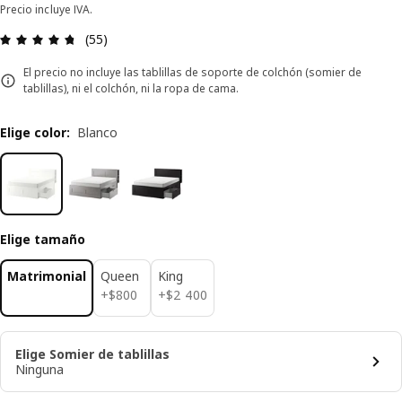
Precio incluye IVA.
Revisión: 4.7 fuera de 5 estrellas. Revisiones tot
(55)
El precio no incluye las tablillas de soporte de colchón (somier de
tablillas), ni el colchón, ni la ropa de cama.
Elige color
:
Blanco
Elige tamaño
Matrimonial
Queen
King
$ 800
$ 2400
+
$
800
+
$
2 400
Elige Somier de tablillas
Ninguna