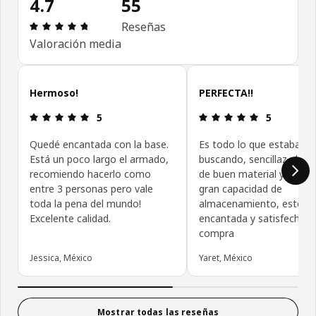
4.7
55
Revisión: 4.7 fuera de 5 estrellas. Revisiones tota
Reseñas
Valoración media
Omitir reseñas de clientes
Hermoso!
PERFECTA!!
Revisión: 5 fuera de 5 estrellas.
Revisión: 5 f
5
5
Quedé encantada con la base.
Es todo lo que estaba
Está un poco largo el armado,
buscando, sencillaz elega
recomiendo hacerlo como
de buen material y con u
entre 3 personas pero vale
gran capacidad de
toda la pena del mundo!
almacenamiento, estoy
Excelente calidad.
encantada y satisfecha c
compra
Jessica, México
Yaret, México
Mostrar todas las reseñas