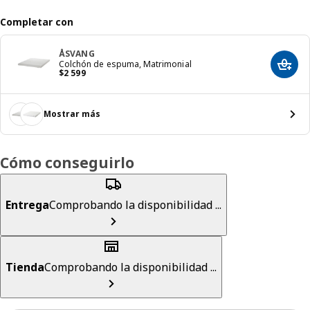
Completar con
ÅSVANG
Colchón de espuma, Matrimonial
Agreg
Precio $ 2599
$
2 599
Mostrar más
Cómo conseguirlo
Entrega
Comprobando la disponibilidad ...
Tienda
Comprobando la disponibilidad ...