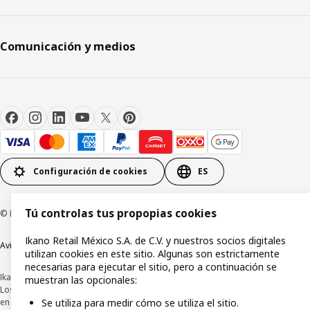
Comunicación y medios
Configuración de cookies
ES
Tú controlas tus propopias cookies
© Inter IKEA Systems B.V.1999-2026
Ikano Retail México S.A. de C.V. y nuestros socios digitales
Aviso de privacidad
Política de cookies
Términos y condiciones de uso
utilizan cookies en este sitio. Algunas son estrictamente
necesarias para ejecutar el sitio, pero a continuación se
Ikano Retail México, S.A. de C.V.
muestran las opcionales:
Los precios publicados en este sitio web, catálogo digital, tiendas, así como
en cualquier otro medio, se encuentran en pesos mexicanos e incluyen IVA.
Se utiliza para medir cómo se utiliza el sitio.