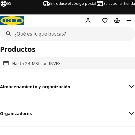
ES
Introduce el código postal
Seleccionar tienda
Hej!
Inicia sesión o regí
Lista de la com
Carrito 
Productos
Hasta 24 MSI con INVEX
Almacenamiento y organización
Organizadores