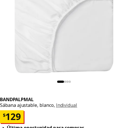
BANDPALPMAL
Sábana ajustable, blanco,
Individual
Precio $ 129
129
$
Última oportunidad para comprar