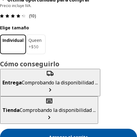
Precio incluye IVA.
Revisión: 4.3 fuera de 5 estrellas. Revisiones tota
(10)
Elige tamaño
Individual
Queen
$ 50
+
$
50
Cómo conseguirlo
Entrega
Comprobando la disponibilidad ...
Tienda
Comprobando la disponibilidad ...