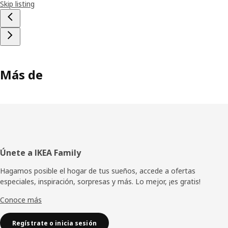
Skip listing
Más de
Pie
Únete a IKEA Family
de
Hagamos posible el hogar de tus sueños, accede a ofertas
especiales, inspiración, sorpresas y más. Lo mejor, ¡es gratis!
página
Conoce más
Regístrate o inicia sesión