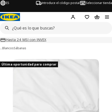
ES
Introduce el código postal
Seleccionar tienda
Hej!
Inicia sesión o regí
Lista de la com
Carrito 
Hasta 24 MSI con INVEX
…
Blancos
Sábanas
ágenes de 4 BANDPALPMAL
imágenes
Última oportunidad para comprar