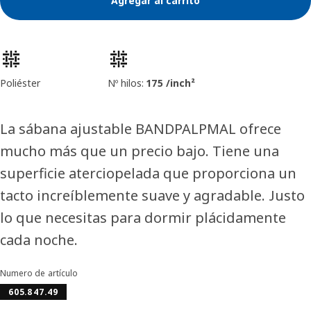
Agregar al carrito
Características del producto
Poliéster
Nº hilos:
175 /inch²
La sábana ajustable BANDPALPMAL ofrece
mucho más que un precio bajo. Tiene una
superficie aterciopelada que proporciona un
tacto increíblemente suave y agradable. Justo
lo que necesitas para dormir plácidamente
cada noche.
Numero de artículo
605.847.49