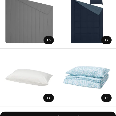
+5
+7
+4
+6