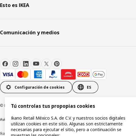
Esto es IKEA
Comunicación y medios
Configuración de cookies
ES
© Inter IKEA Systems B.V.1999-2026
Tú controlas tus propopias cookies
Ikano Retail México S.A. de C.V. y nuestros socios digitales
Aviso de privacidad
Política de cookies
Términos y condiciones de uso
utilizan cookies en este sitio. Algunas son estrictamente
necesarias para ejecutar el sitio, pero a continuación se
Ikano Retail México, S.A. de C.V.
muestran las opcionales: