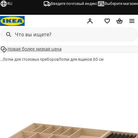
RU
Введите почтовый индекс
Выберите магазин
Hej!
Войти
Список покупо
Корзина 
Новая более низкая цена
…
Лотки для столовых приборов
Лотки для ящиков 80 см
UPPDATERA изображения
 изображения