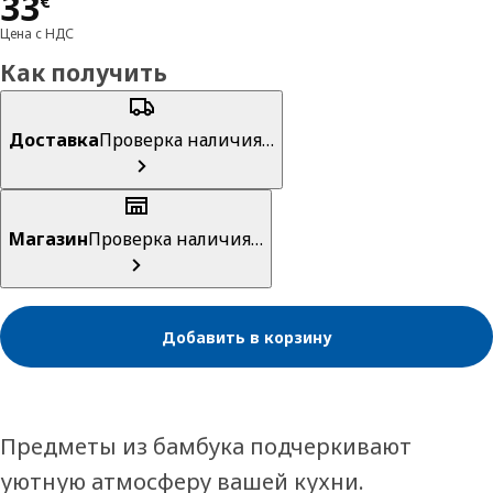
Цена 33€
33
€
Цена с НДС
Как получить
Доставка
Проверка наличия…
Магазин
Проверка наличия…
Добавить в корзину
Предметы из бамбука подчеркивают
уютную атмосферу вашей кухни.