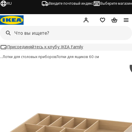
RU
Введите почтовый индекс
Выберите магазин
Hej!
Войти
Список покупо
Корзина 
Присоединяйтесь к клубу IKEA Family
…
Лотки для столовых приборов
Лотки для ящиков 60 см
 UPPDATERA изображения
 изображения