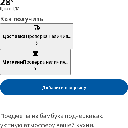
Цена 28€
28
€
Цена с НДС
Как получить
Доставка
Проверка наличия…
Магазин
Проверка наличия…
Добавить в корзину
Предметы из бамбука подчеркивают
уютную атмосферу вашей кухни.