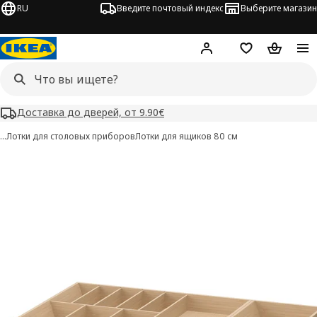
RU
Введите почтовый индекс
Выберите магазин
Hej!
Войти
Список покупо
Корзина 
Доставка до дверей, от 9.90€
…
Лотки для столовых приборов
Лотки для ящиков 80 см
UPPDATERA изображения
 изображения