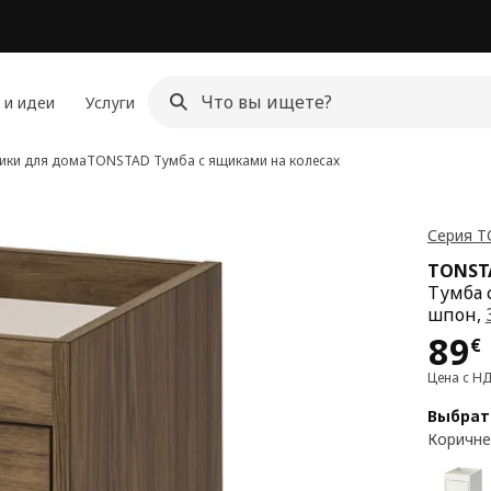
 и идеи
Услуги
ики для дома
TONSTAD
Тумба с ящиками на колесах
Серия 
TONST
Тумба 
шпон,
Цен
89
€
Цена с Н
Выбрат
Коричне