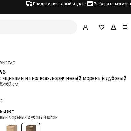
Введите почтовый индекс
Выберите магазин
Hej!
Войти
Список покупо
Корзина 
TONSTAD
AD
с ящиками на колесах, коричневый мореный дубовый
35x60 см
а 89€
ДС
ь цвет
вый мореный дубовый шпон