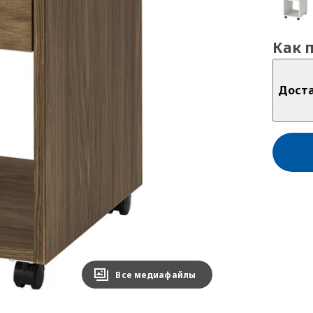
Как 
Дост
Все медиафайлы