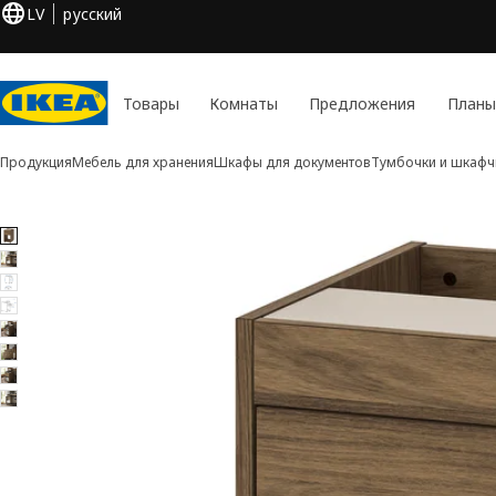
LV
русский
Товары
Комнаты
Предложения
Планы
Продукция
Мебель для хранения
Шкафы для документов
Тумбочки и шкафч
8 TONSTAD изображения
ть изображения