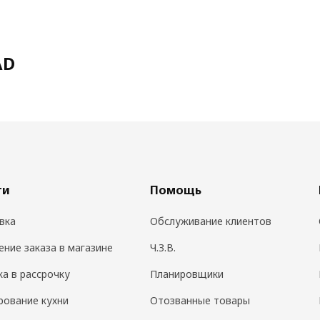
AD
ги
Помощь
вка
Обслуживание клиентов
ение заказа в магазине
Ч.З.В.
ка в рассрочку
Планировщики
рование кухни
Отозванные товары