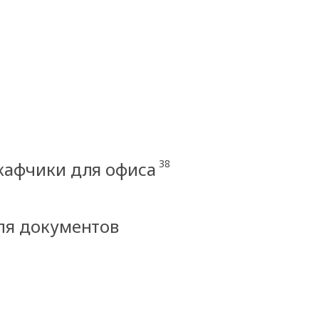
38
кафчики для офиса
ля документов