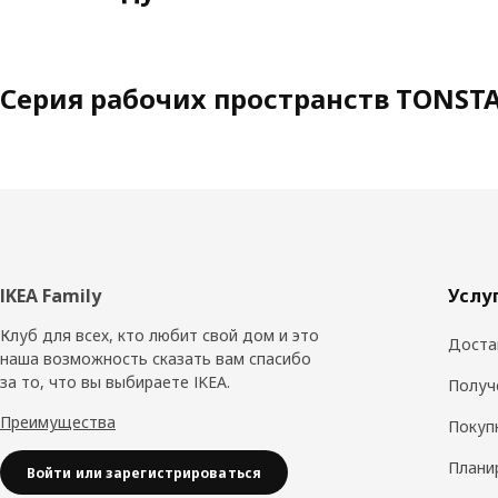
Серия рабочих пространств TONST
Нижний
IKEA Family
Услу
колонтитул
Клуб для всех, кто любит свой дом и это
Доста
наша возможность сказать вам спасибо
за то, что вы выбираете IKEA.
Получ
Преимущества
Покуп
Плани
Войти или зарегистрироваться