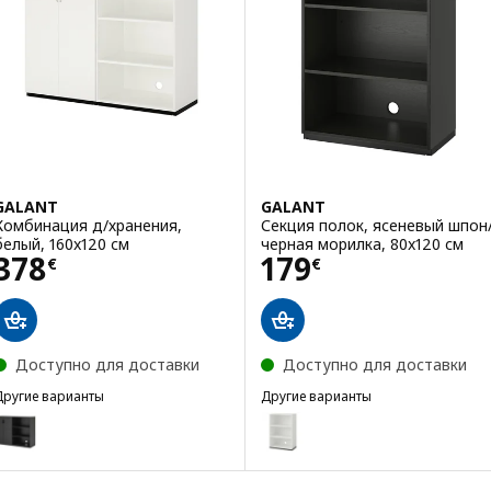
GALANT
GALANT
Комбинация д/хранения,
Секция полок, ясеневый шпон
белый, 160x120 см
черная морилка, 80x120 см
Цена 378€
Цена 179€
378
179
€
€
Доступно для доставки
Доступно для доставки
Другие варианты
Другие варианты
GALANT
GALANT
Вариант: GALANT, Комбинация д/хранения
Вариант: GALANT, Секция поло