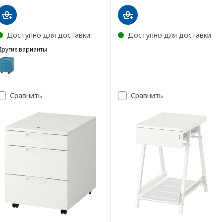
Доступно для доставки
Доступно для доставки
Другие варианты
TROTTEN
Вариант: TROTTEN, Тумба на колесиках с 3 ящиками, синий
Сравнить
Сравнить