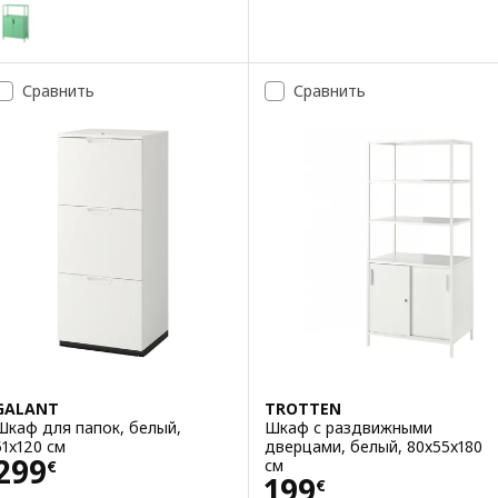
TROTTEN
Вариант: TROTTEN, Шкаф с дверями, светло-зеленый, 70x35x110 
Сравнить
Сравнить
GALANT
TROTTEN
Шкаф для папок, белый,
Шкаф с раздвижными
51x120 см
дверцами, белый, 80x55x180
Цена 299€
299
см
€
Цена 199€
199
€