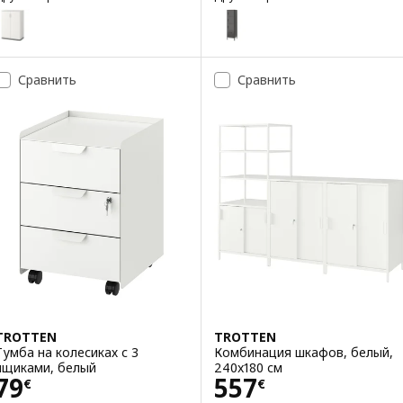
GALANT
IDÅSEN
Вариант: GALANT, Шкаф с дверями, белый, 80x120 см
Вариант: IDÅSEN, Высокий шк
Сравнить
Сравнить
TROTTEN
TROTTEN
Тумба на колесиках с 3
Комбинация шкафов, белый,
ящиками, белый
240x180 см
Цена 79€
Цена 557€
79
557
€
€