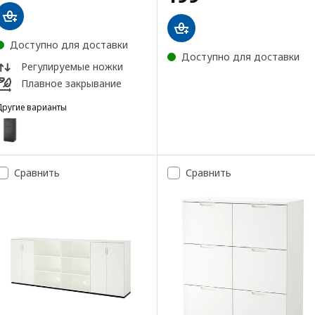
Доступно для доставки
Доступно для доставки
Регулируемые ножки
Плавное закрывание
Другие варианты
GALANT
Вариант: GALANT, Шкаф для папок, ясеневый шпон/черная морилк
Сравнить
Сравнить