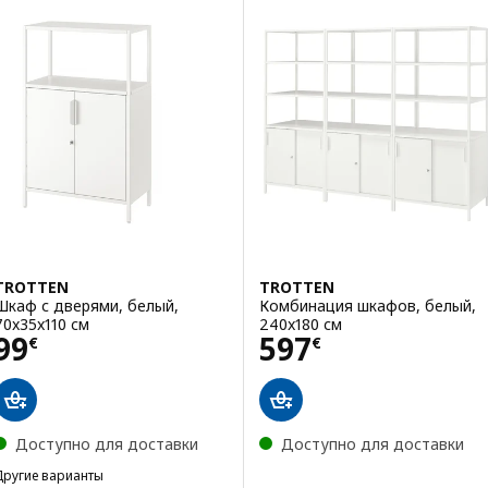
TROTTEN
TROTTEN
Шкаф с дверями, белый,
Комбинация шкафов, белый,
70x35x110 см
240x180 см
Цена 99€
Цена 597€
99
597
€
€
Доступно для доставки
Доступно для доставки
Другие варианты