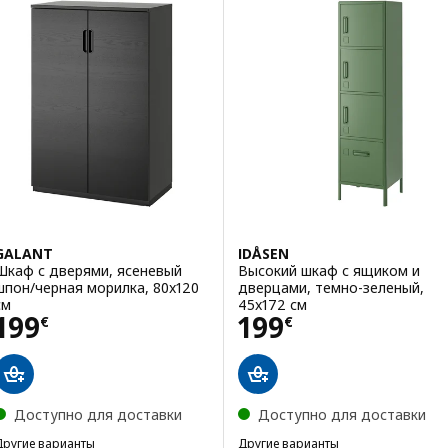
GALANT
IDÅSEN
Шкаф с дверями, ясеневый
Высокий шкаф с ящиком и
шпон/черная морилка, 80x120
дверцами, темно-зеленый,
см
45x172 см
Цена 199€
Цена 199€
199
199
€
€
Доступно для доставки
Доступно для доставки
Другие варианты
Другие варианты