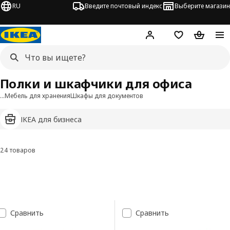
RU
Введите почтовый индекс
Выберите магазин
Hej!
Войти
Список покупо
Корзина 
Полки и шкафчики для офиса
…
Мебель для хранения
Шкафы для документов
IKEA для бизнеса
24 товаров
Фильтровать и сортировать
Перейти к результатам
Список результатов поиска
Сравнить
Сравнить