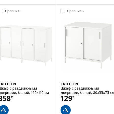
Сравнить
Сравнить
TROTTEN
TROTTEN
Шкаф с раздвижными
Шкаф с раздвижными
дверцами, белый, 160x110 см
дверцами, белый, 80x55x75 с
Цена 358€
Цена 129€
358
129
€
€