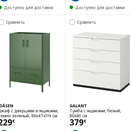
Доступно для доставки
Доступно для доставки
Сравнить
Сравнить
IDÅSEN
GALANT
Шкаф с дверцами и ящиками,
Тумба с ящиками, белый,
темно-зеленый, 80x47x119 см
80x80 см
Цена 229€
Цена 379€
229
379
€
€