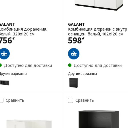
GALANT
GALANT
Комбинация д/хранения,
Комбинация д/хранен с внутр
белый, 320x120 см
оснащен, белый, 102x120 см
Цена 756€
Цена 598€
756
598
€
€
Доступно для доставки
Доступно для доставки
Другие варианты
Другие варианты
GALANT
GALANT
Вариант: GALANT, Комбинация д/хранения
Вариант: GALANT, Комбинация
Сравнить
Сравнить