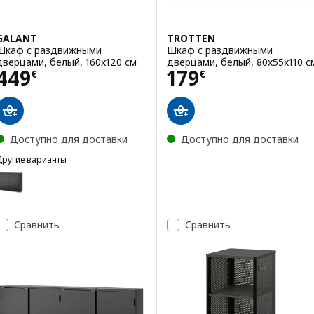
GALANT
TROTTEN
Шкаф с раздвижными
Шкаф с раздвижными
дверцами, белый, 160x120 см
дверцами, белый, 80x55x110 с
Цена 449€
Цена 179€
449
179
€
€
Доступно для доставки
Доступно для доставки
Другие варианты
GALANT
Вариант: GALANT, Шкаф с раздвижными дверцами
Сравнить
Сравнить