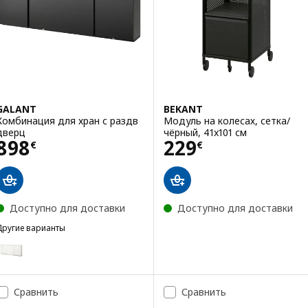
GALANT
BEKANT
Комбинация для хран с раздв
Модуль на колесах, сетка/
дверц
чёрный, 41x101 см
Цена 898€
Цена 229€
898
229
€
€
Доступно для доставки
Доступно для доставки
Другие варианты
GALANT
Вариант: GALANT, Комбинация для хран с раздв дверц
Сравнить
Сравнить