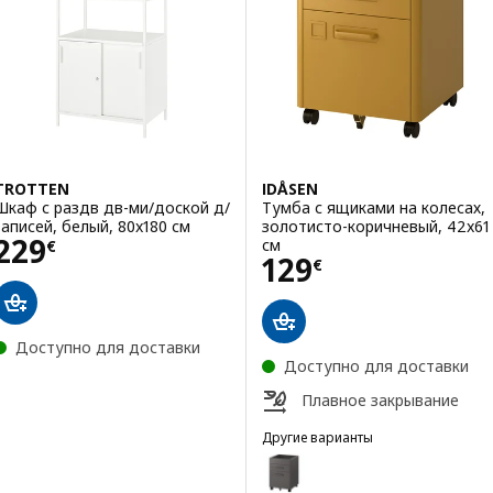
TROTTEN
IDÅSEN
Шкаф с раздв дв-ми/доской д/
Тумба с ящиками на колесах,
записей, белый, 80x180 см
золотисто-коричневый, 42x61
Цена 229€
229
см
€
Цена 129€
129
€
Доступно для доставки
Доступно для доставки
Плавное закрывание
Другие варианты
IDÅSEN
Вариант: IDÅSEN, Тумба с ящи