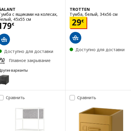
GALANT
TROTTEN
Тумба с ящиками на колесах,
Тумба, белый, 34x56 см
белый, 45x55 см
Цена 29€
29
€
Цена 179€
179
€
Доступно для доставки
Доступно для доставки
Плавное закрывание
Другие варианты
GALANT
Вариант: GALANT, Тумба с ящиками на колесах, ясеневый шпон/ч
Сравнить
Сравнить