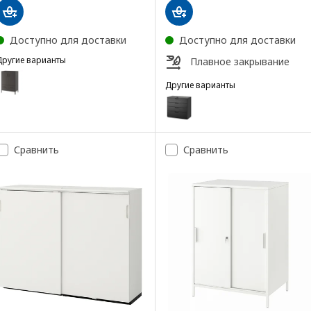
Доступно для доставки
Доступно для доставки
Другие варианты
Плавное закрывание
DÅSEN
Вариант: IDÅSEN, Шкаф с дверцами и ящиками, темно-серый, 80x
Другие варианты
GALANT
Вариант: GALANT, Тумба с ящ
Сравнить
Сравнить