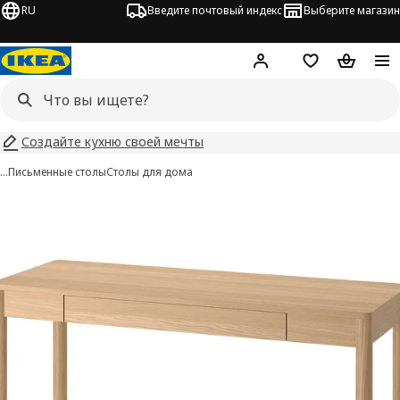
RU
Введите почтовый индекс
Выберите магазин
Hej!
Войти
Список покупо
Корзина 
Создайте кухню своей мечты
…
Письменные столы
Столы для дома
TONSTAD изображения
 изображения