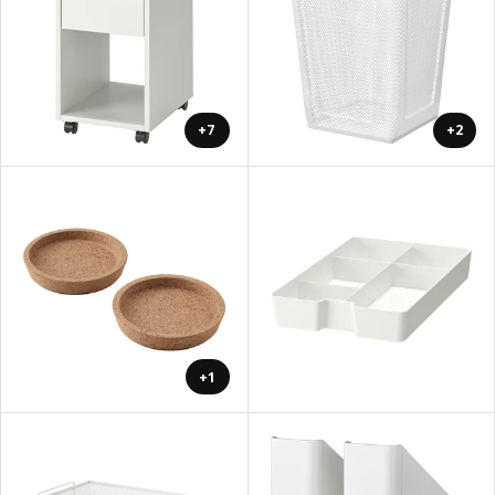
+7
+2
+1