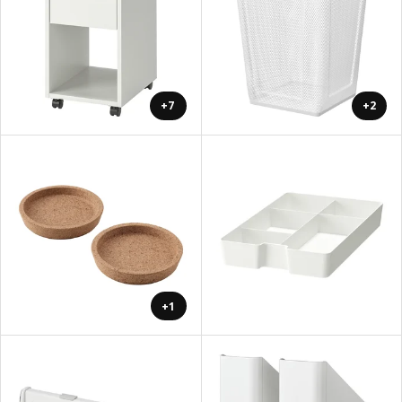
+7
+2
+1