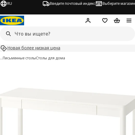
RU
Введите почтовый индекс
Выберите магазин
Hej!
Войти
Список покупо
Корзина 
Новая более низкая цена
…
Письменные столы
Столы для дома
TONSTAD изображения
 изображения