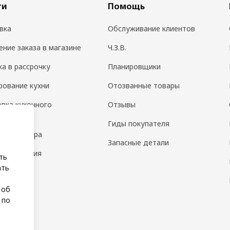
ги
Помощь
вка
Обслуживание клиентов
ение заказа в магазине
Ч.З.В.
ка в рассрочку
Планировщики
рование кухни
Отозванные товары
овка кухонного
Отзывы
дования
Гиды покупателя
н интерьера
Запасные детали
 помещения
ть
ать
а
 об
 по