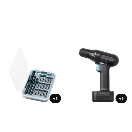
+5
+5