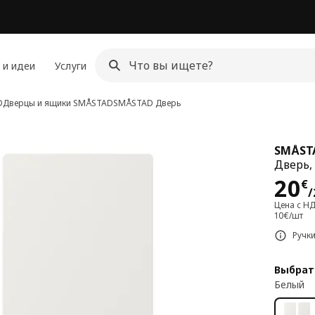
 и идеи
Услуги
D
Дверцы и ящики SMÅSTAD
SMÅSTAD
Дверь
SMÅST
Дверь,
Цен
20
€
/
Цена с Н
10€/шт
Ручк
Выбрат
Белый