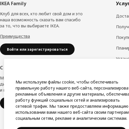
Нижний
IKEA Family
Услу
колонтитул
Клуб для всех, кто любит свой дом и это
Доста
наша возможность сказать вам спасибо
за то, что вы выбираете IKEA.
Получ
Преимущества
Покуп
Плани
Войти или зарегистрироваться
Устан
обору
С заботой о вашем бизнесе
Дизай
Мы в IKEA, предлагаем безупречный
Мы используем файлы cookie, чтобы обеспечивать
дизайн, вариации стилей, отличные цены
Замер
правильную работу нашего веб-сайта, персонализирова
и надёжное качество.
рекламные объявления и другие материалы, обеспечив
Сборк
работу функций социальных сетей и анализировать
IKEA для бизнеса
сетевой трафик. Мы также предоставляем информацию
использовании вами нашего веб-сайта своим партнерам
социальным сетям, рекламе и аналитическим системам.