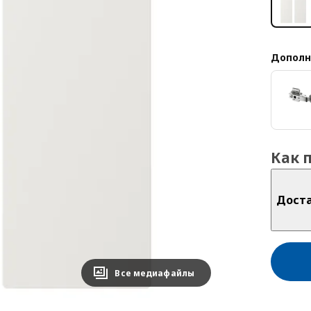
Дополн
Как 
Дост
Все медиафайлы