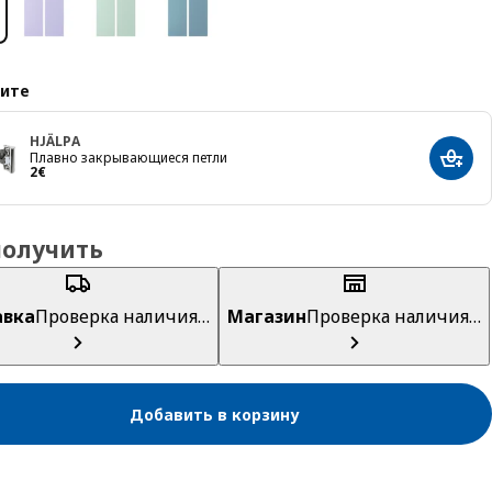
ите
HJÄLPA
Плавно закрывающиеся петли
Добав
Цена 2€
2
€
получить
авка
Проверка наличия…
Магазин
Проверка наличия…
Добавить в корзину