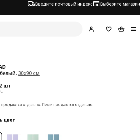
Введите почтовый индекс
Выберите магазин
Hej!
Войти
Список покупо
Корзина 
AD
 белый,
30x90 см
а 20€/2 шт
2 шт
ДС
и продаются отдельно. Петли продаются отдельно.
ь цвет