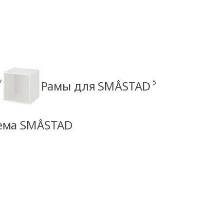
7
5
Рамы для SMÅSTAD
тема SMÅSTAD