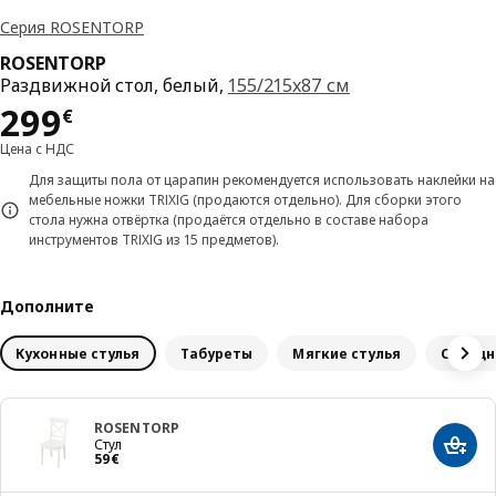
Серия ROSENTORP
ROSENTORP
Раздвижной стол, белый,
155/215x87 см
Цена 299€
299
€
Цена с НДС
Для защиты пола от царапин рекомендуется использовать наклейки на
мебельные ножки TRIXIG (продаются отдельно). Для сборки этого
стола нужна отвёртка (продаётся отдельно в составе набора
инструментов TRIXIG из 15 предметов).
Дополните
Кухонные стулья
Табуреты
Мягкие стулья
Складн
ROSENTORP
Стул
Добав
Цена 59€
59
€