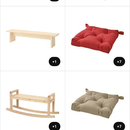
+1
+7
+1
+7