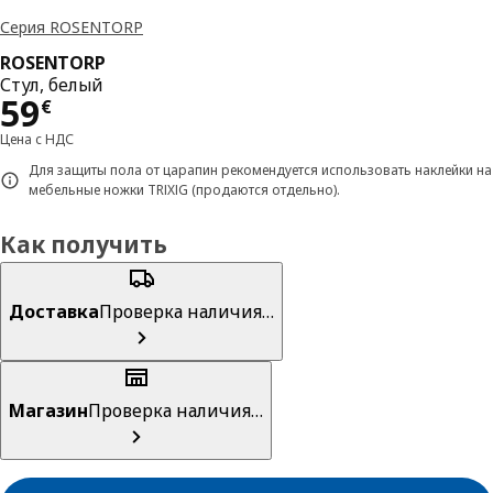
Серия ROSENTORP
ROSENTORP
Стул, белый
Цена 59€
59
€
Цена с НДС
Для защиты пола от царапин рекомендуется использовать наклейки на
мебельные ножки TRIXIG (продаются отдельно).
Как получить
Доставка
Проверка наличия…
Магазин
Проверка наличия…