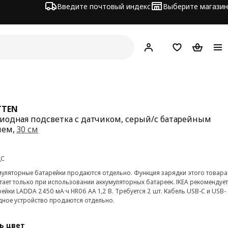
Введите почтовый индекс
Выберите магазин
Hej!
Войти
Список покупо
Корзина 
TTEN
иодная подсветка с датчиком, серый/с батарейным
ием,
30 см
а 8€
ДС
муляторные батарейки продаются отдельно. Функция зарядки этого товара
ает только при использовании аккумуляторных батареек. IKEA рекомендует
ейки LADDA 2450 мА·ч HR06 AA 1,2 В. Требуется 2 шт. Кабель USB-C и USB-
дное устройство продаются отдельно.
ь цвет