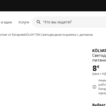
 и идеи
Услуги
отает от батареек
KÖLVATTEN
Светодиодная подсветка с датчиком
KÖLVA
Светод
питан
Цен
8
€
Цена с Н
Акку
работ
батар
заря
Выбрат