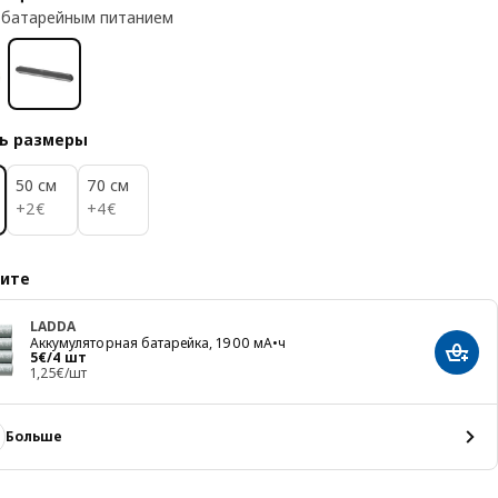
 батарейным питанием
ь размеры
50 см
70 см
2€
4€
+
2
€
+
4
€
ите
LADDA
Аккумуляторная батарейка, 1900 мА•ч
Цена 5€/4 шт
5
€
/4 шт
Добав
1,25€/шт
Больше