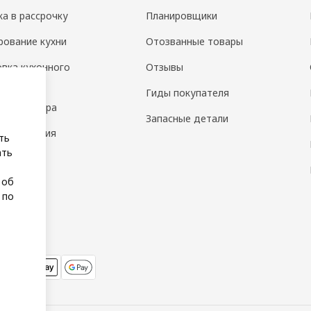
ка в рассрочку
Планировщики
рование кухни
Отозванные товары
овка кухонного
Отзывы
дования
Гиды покупателя
н интерьера
Запасные детали
 помещения
ть
ать
а
 об
 по