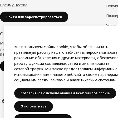
Преимущества
Покуп
Плани
Войти или зарегистрироваться
Устан
обору
С заботой о вашем бизнесе
Дизай
Мы в IKEA, предлагаем безупречный
Мы используем файлы cookie, чтобы обеспечивать
дизайн, вариации стилей, отличные цены
Замер
правильную работу нашего веб-сайта, персонализирова
и надёжное качество.
рекламные объявления и другие материалы, обеспечив
Сборк
работу функций социальных сетей и анализировать
IKEA для бизнеса
сетевой трафик. Мы также предоставляем информацию
использовании вами нашего веб-сайта своим партнерам
социальным сетям, рекламе и аналитическим системам.
Согласиться с использованием всех файлов cookie
Отклонить все