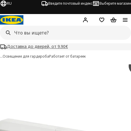
RU
Введите почтовый индекс
Выберите магазин
Hej!
Войти
Список покупо
Корзина 
Доставка до дверей, от 9.90€
…
Освещение для гардероба
Работает от батареек
KÖLVATTEN изображения
 изображения