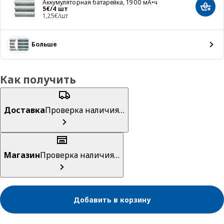
Аккумуляторная батарейка, 1900 мА•ч
Цена 5€/4 шт
5
€
/4 шт
Добав
1,25€/шт
Больше
Как получить
Доставка
Проверка наличия…
Магазин
Проверка наличия…
Добавить в корзину