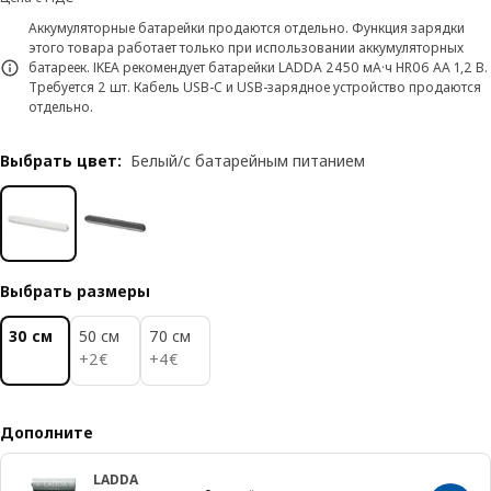
Аккумуляторные батарейки продаются отдельно. Функция зарядки
этого товара работает только при использовании аккумуляторных
батареек. IKEA рекомендует батарейки LADDA 2450 мА·ч HR06 AA 1,2 В.
Требуется 2 шт. Кабель USB-C и USB-зарядное устройство продаются
отдельно.
Выбрать цвет
:
Белый/с батарейным питанием
Выбрать размеры
30 см
50 см
70 см
2€
4€
+
2
€
+
4
€
Дополните
LADDA