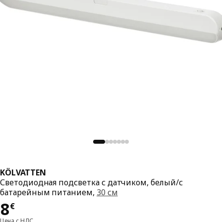
KÖLVATTEN
Светодиодная подсветка с датчиком, белый/с
батарейным питанием,
30 см
Цена 8€
8
€
Цена с НДС