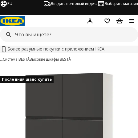
RU
Введите почтовый индекс
Выберите магазин
Hej!
Войти
Список покупо
Корзина 
Более разумные покупки с приложением IKEA
…
Система BESTÅ
Высокие шкафы BESTÅ
BESTÅ изображения
 изображения
Последний шанс купить