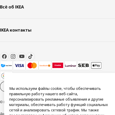
Всё об IKEA
IKEA контакты
Настройки файлов cookies
RU
Мы используем файлы cookie, чтобы обеспечивать
правильную работу нашего веб-сайта,
персонализировать рекламные объявления и другие
© Inter IKEA Systems B.V. 1999-2026
материалы, обеспечивать работу функций социальных
сетей и анализировать сетевой трафик. Мы также
Доступность
Политика конфиденциальности и использования cookie