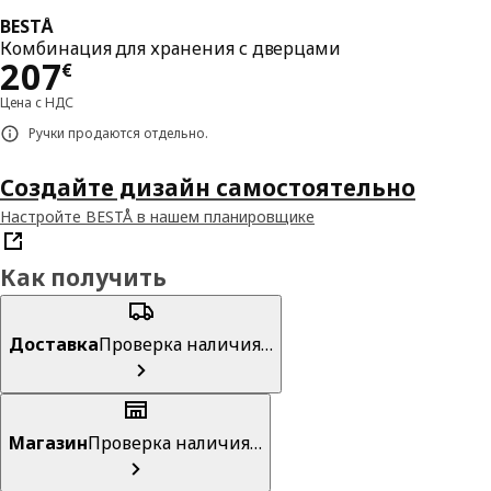
BESTÅ
Комбинация для хранения с дверцами
Цена 207€
207
€
Цена с НДС
Ручки продаются отдельно.
Создайте дизайн самостоятельно
Настройте BESTÅ в нашем планировщике
Как получить
Доставка
Проверка наличия…
Магазин
Проверка наличия…