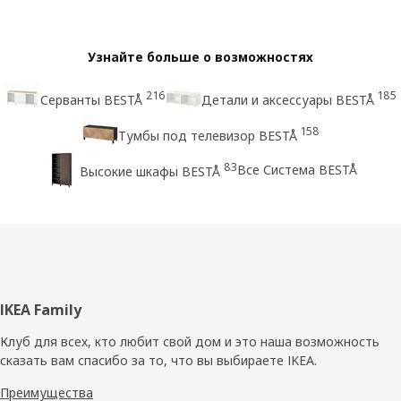
Узнайте больше о возможностях
216
185
Серванты BESTÅ
Детали и аксессуары BESTÅ
158
Тумбы под телевизор BESTÅ
83
Все Система BESTÅ
Высокие шкафы BESTÅ
Нижний
IKEA Family
колонтитул
Клуб для всех, кто любит свой дом и это наша возможность
сказать вам спасибо за то, что вы выбираете IKEA.
Преимущества