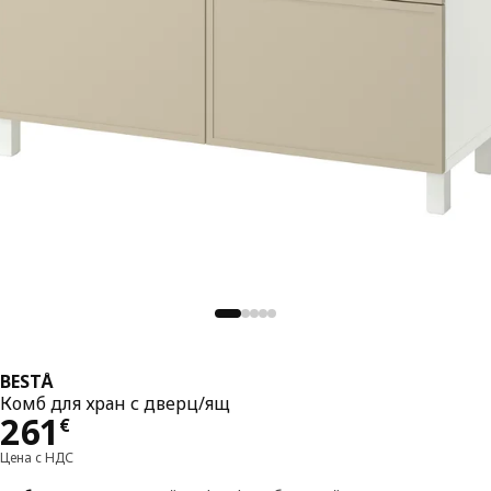
BESTÅ
Комб для хран с дверц/ящ
Цена 261€
261
€
Цена с НДС