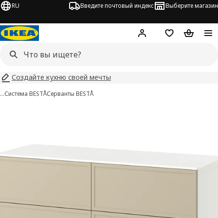
RU
Введите почтовый индекс
Выберите магазин
Hej!
Войти
Список покупо
Корзина 
Создайте кухню своей мечты
…
Система BESTÅ
Серванты BESTÅ
BESTÅ изображения
 изображения