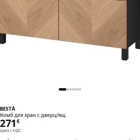
BESTÅ
Комб для хран с дверц/ящ
Цена 271€
271
€
Цена с НДС