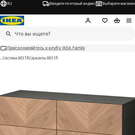
RU
Введите почтовый индекс
Выберите магазин
Hej!
Войти
Список покупо
Корзина 
Присоединяйтесь к клубу IKEA Family
…
Система BESTÅ
Серванты BESTÅ
BESTÅ изображения
 изображения