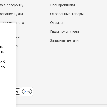
ка в рассрочку
Планировщики
рование кухни
Отозванные товары
овка кухонного
Отзывы
дования
Гиды покупателя
н интерьера
Запасные детали
 помещения
ть
ать
а
 об
 по