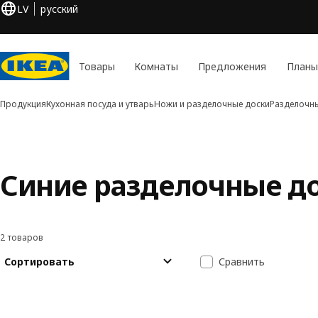
LV
русский
Товары
Комнаты
Предложения
Планы
Продукция
Кухонная посуда и утварь
Ножи и разделочные доски
Разделочн
Синие разделочные д
2 товаров
Фильтровать и сортировать
Перейти к результатам
Список резуль
Сортировать
Сравнить