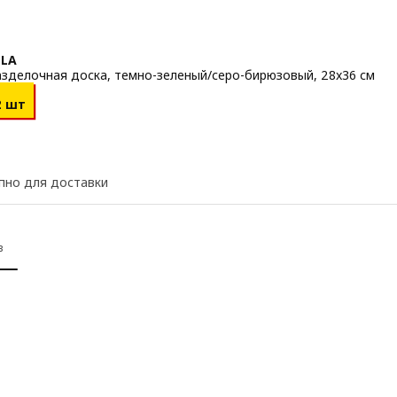
ELA
азделочная доска, темно-зеленый/серо-бирюзовый, 28x36 см
 1,20€/2 шт
2 шт
пно для доставки
в