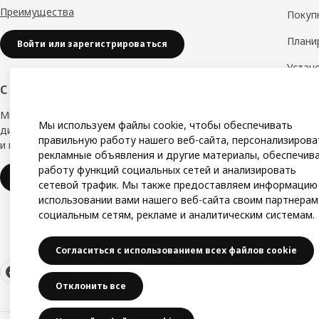
Преимущества
Покуп
Плани
Войти или зарегистрироваться
Устан
обору
С заботой о вашем бизнесе
Дизай
Мы в IKEA, предлагаем безупречный
Мы используем файлы cookie, чтобы обеспечивать
дизайн, вариации стилей, отличные цены
Замер
правильную работу нашего веб-сайта, персонализирова
и надёжное качество.
рекламные объявления и другие материалы, обеспечив
Сборк
работу функций социальных сетей и анализировать
IKEA для бизнеса
сетевой трафик. Мы также предоставляем информацию
использовании вами нашего веб-сайта своим партнерам
социальным сетям, рекламе и аналитическим системам.
Согласиться с использованием всех файлов cookie
Отклонить все