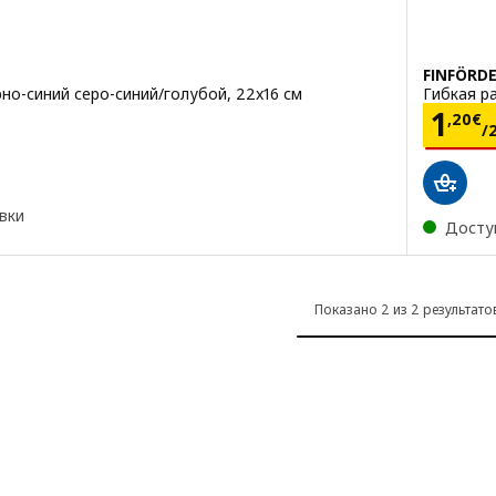
FINFÖRD
но-синий серо-синий/голубой, 22x16 см
Гибкая р
/3 шт
Цена
1
,
20
€
/
вки
Досту
Показано 2 из 2 результато