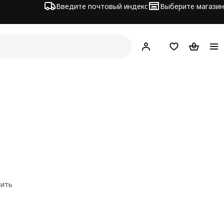
Введите почтовый индекс
Выберите магазин
Hej!
Войти
Список покупо
Корзина 
нить