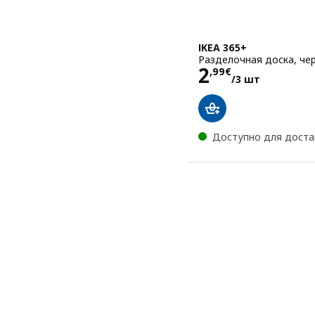
IKEA 365+
Разделочная доска, чер
Цена 2,99€
2
,
99
€
/3 шт
Доступно для доста