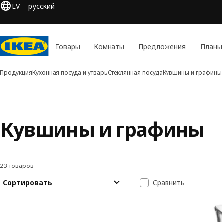
LV
русский
Товары
Комнаты
Предложения
Планы
Продукция
Кухонная посуда и утварь
Стеклянная посуда
Кувшины и графины
Кувшины и графины
23 товаров
Фильтровать и сортировать
Перейти к результатам
Список резуль
Сортировать
Сравнить