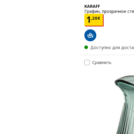
KARAFF
Графин, прозрачное стек
Цена 1,20€
1
,
20
€
Доступно для доста
Сравнить