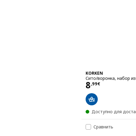
KORKEN
Сито/воронка, набор и
Цена 8,99€
8
,
99
€
Доступно для доста
Сравнить