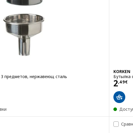
KORKEN
з 3 предметов, нержавеющ сталь
Бутылка с
Цена
2
,
49
€
вки
Досту
Срав