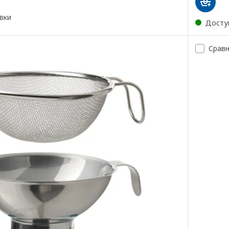
вки
Досту
Срав