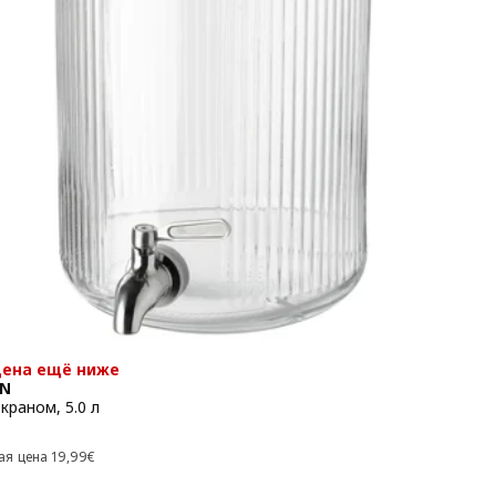
цена ещё ниже
EN
краном, 5.0 л
 12,99€
Предыдущая цена 19,99€
ая цена
19
,
99
€