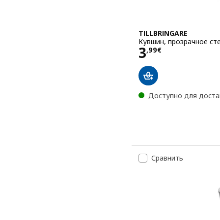
TILLBRINGARE
Кувшин, прозрачное стек
Цена 3,99€
3
,
99
€
Доступно для доста
Сравнить