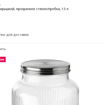
+
крышкой, прозрачное стекло/пробка, 1.5 л
 7,99€
пно для доставки
нить
даж