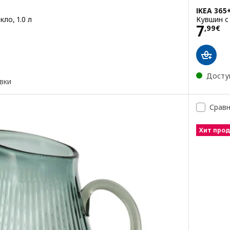
IKEA 365
ло, 1.0 л
Кувшин с 
Цена
7
,
99
€
Досту
вки
Срав
Хит про