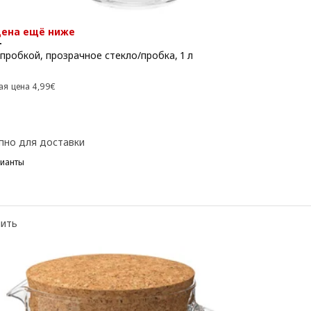
цена ещё ниже
+
пробкой, прозрачное стекло/пробка, 1 л
 3,99€
Предыдущая цена 4,99€
ая цена
4
,
99
€
пно для доставки
рианты
нить