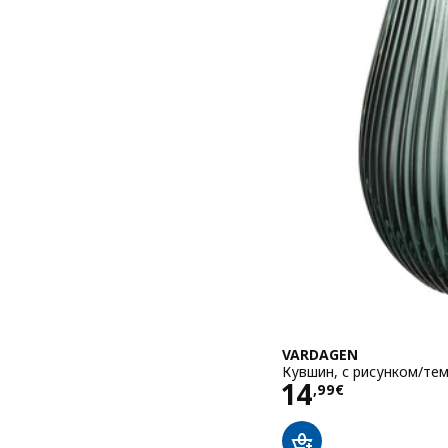
VARDAGEN
Кувшин, с рисунком/тем
Цена 14,99€
14
,
99
€