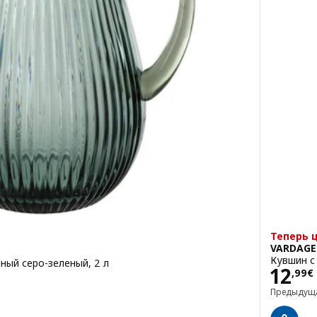
Теперь 
VARDAG
Кувшин с 
ный серо-зеленый, 2 л
Цена
12
,
99
€
Предыдущ