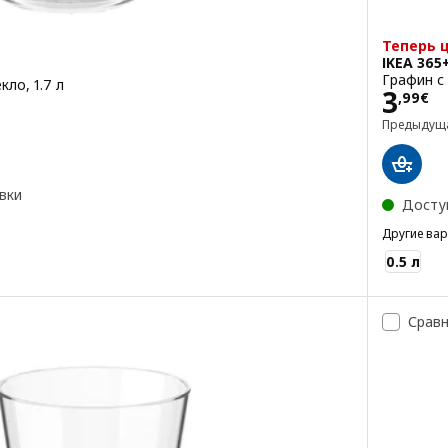
Теперь 
IKEA 365
Графин с 
ло, 1.7 л
Цена
3
,
99
€
Предыдущ
вки
Досту
Другие ва
IKEA 365+
0.5 л
Срав