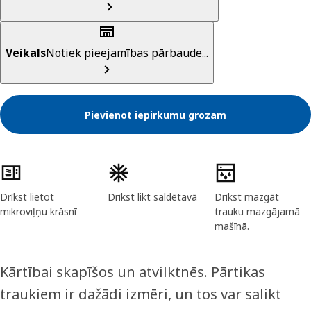
Veikals
Notiek pieejamības pārbaude...
Pievienot iepirkumu grozam
Preces īpašības
Drīkst lietot
Drīkst likt saldētavā
Drīkst mazgāt
mikroviļņu krāsnī
trauku mazgājamā
mašīnā.
Kārtībai skapīšos un atvilktnēs. Pārtikas
traukiem ir dažādi izmēri, un tos var salikt