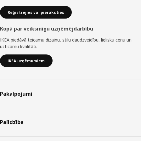
Reģistrējies vai pieraksties
Kopā par veiksmīgu uzņēmējdarbību
IKEA piedāvā teicamu dizainu, stilu daudzveidību, lielisku cenu un
uzticamu kvalitāti.
IKEA uzņēmumiem
Pakalpojumi
Palīdzība