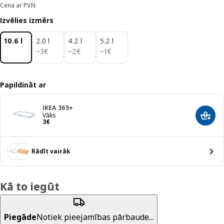
Cena ar PVN
Izvēlies izmērs
10.6 l
2.0 l
4.2 l
5.2 l
3€
2€
1€
−
3
€
−
2
€
−
1
€
Papildināt ar
IKEA 365+
Vāks
Pievi
Cena 3€
3
€
Rādīt vairāk
Kā to iegūt
Piegāde
Notiek pieejamības pārbaude...