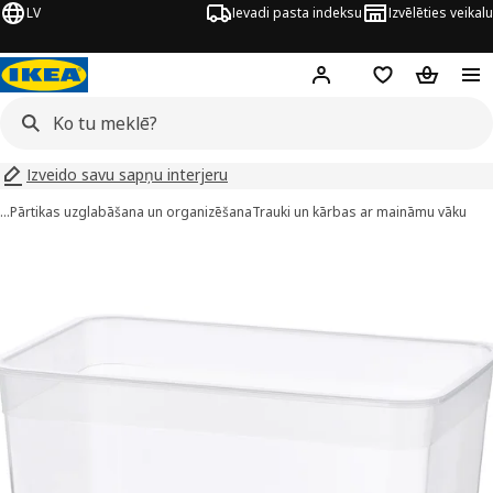
LV
Ievadi pasta indeksu
Izvēlēties veikalu
Hej!
Pierakstīties
Pirkumu saraks
Pirkumu 
Izveido savu sapņu interjeru
…
Pārtikas uzglabāšana un organizēšana
Trauki un kārbas ar maināmu vāku
KEA 365+ attēli
 attēlus