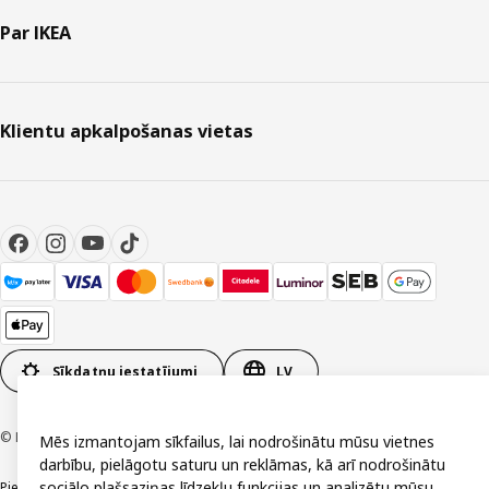
Par IKEA
Klientu apkalpošanas vietas
Sīkdatņu iestatījumi
LV
© Inter IKEA Systems B.V. 1999-2026
Mēs izmantojam sīkfailus, lai nodrošinātu mūsu vietnes
darbību, pielāgotu saturu un reklāmas, kā arī nodrošinātu
sociālo plašsaziņas līdzekļu funkcijas un analizētu mūsu
Piekļūstamība
Vispārīgi noteikumi
Privātuma un sīkdatņu politika
Kontakti