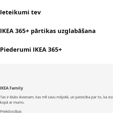
Ieteikumi tev
IKEA 365+ pārtikas uzglabāšana
Piederumi IKEA 365+
Kājene
IKEA Family
Tas ir klubs ikvienam, kas mīl savu mājokli, un pateicība par to, ka esi
kopā ar mums.
Priekšrocības