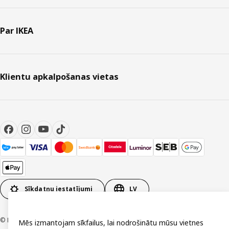
Par IKEA
Klientu apkalpošanas vietas
Sīkdatņu iestatījumi
LV
© Inter IKEA Systems B.V. 1999-2026
Mēs izmantojam sīkfailus, lai nodrošinātu mūsu vietnes