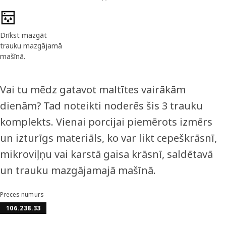
Drīkst mazgāt
trauku mazgājamā
mašīnā.
Vai tu mēdz gatavot maltītes vairākām
dienām? Tad noteikti noderēs šis 3 trauku
komplekts. Vienai porcijai piemērots izmērs
un izturīgs materiāls, ko var likt cepeškrāsnī,
mikroviļņu vai karstā gaisa krāsnī, saldētavā
un trauku mazgājamajā mašīnā.
Preces numurs
106.238.33