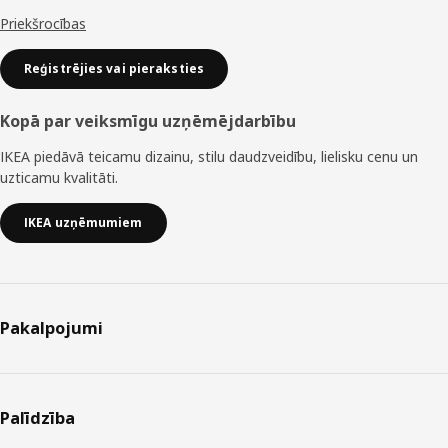
Priekšrocības
Reģistrējies vai pieraksties
Kopā par veiksmīgu uzņēmējdarbību
IKEA piedāvā teicamu dizainu, stilu daudzveidību, lielisku cenu un
uzticamu kvalitāti.
IKEA uzņēmumiem
Pakalpojumi
Palīdzība