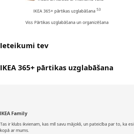
53
IKEA 365+ pārtikas uzglabāšana
Viss Pārtikas uzglabāšana un organizēšana
Ieteikumi tev
IKEA 365+ pārtikas uzglabāšana
Kājene
IKEA Family
Tas ir klubs ikvienam, kas mīl savu mājokli, un pateicība par to, ka esi
kopā ar mums.