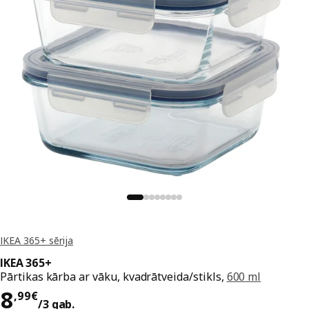
IKEA 365+ sērija
IKEA 365+
Pārtikas kārba ar vāku, kvadrātveida/stikls,
600 ml
Cena 8,99€/3 gab.
8
,
99
€
/3 gab.