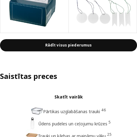
Rādīt visus piederumus
Saistītas preces
Skatīt vairāk
46
Pārtikas uzglabāšanas trauki
5
Ūdens pudeles un ceļojumu krūzes
25
Trauki un kārbas ar maināmu vāku