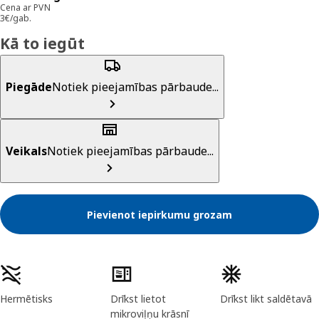
Cena ar PVN
3€/gab.
Kā to iegūt
Piegāde
Notiek pieejamības pārbaude...
Veikals
Notiek pieejamības pārbaude...
Pievienot iepirkumu grozam
Preces īpašības
Hermētisks
Drīkst lietot
Drīkst likt saldētavā
mikroviļņu krāsnī