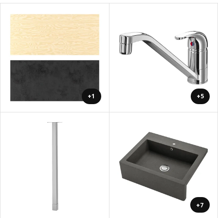
+1
+5
+7