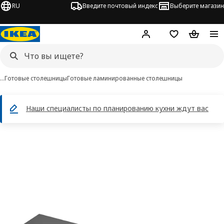
RU
Введите почтовый индекс
Выберите магазин
Hej!
Войти
Список покупо
Корзина 
…
Готовые столешницы
Готовые ламинированные столешницы
Наши специалисты по планированию кухни ждут вас
JÄRSTORP изображения
 изображения