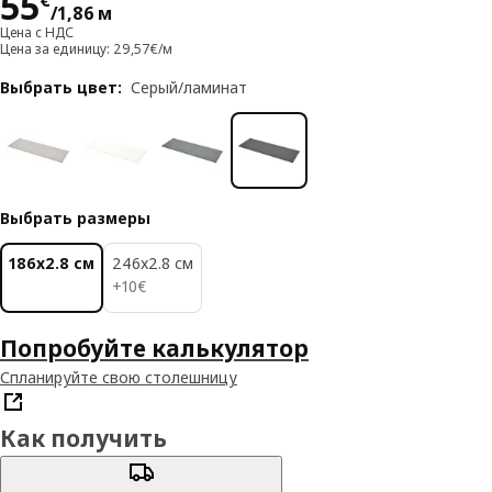
Цена 55€/1,86 м
55
€
/1,86 м
Цена с НДС
Цена за единицу: 29,57€/м
Выбрать цвет
:
Серый/ламинат
Выбрать размеры
186x2.8 см
246x2.8 см
10€
+
10
€
Попробуйте калькулятор
Спланируйте свою столешницу
Как получить