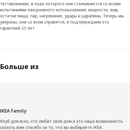
тестированию, в ходе которого они сталкиваются со всеми
испытаниями ежедневного использования: жидкости, жир,
остатки пищи, пар, нагревание, удары и царапины. Теперь мы
уверены, они со всем справятся, и подтверждаем это
гарантией 25 лет.
Больше из
Нижний
IKEA Family
колонтитул
Клуб для всех, кто любит свой дом и это наша возможность
сказать вам спасибо за то, что вы выбираете IKEA.