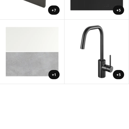
+7
+5
+1
+5