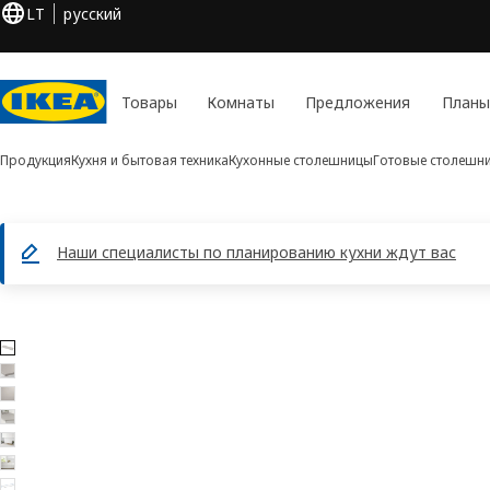
LT
русский
Товары
Комнаты
Предложения
Планы
Продукция
Кухня и бытовая техника
Кухонные столешницы
Готовые столешн
Наши специалисты по планированию кухни ждут вас
7 JÄRSTORP изображения
ть изображения