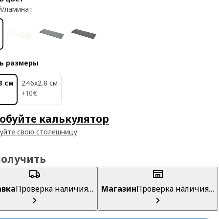
й/ламинат
ь размеры
8 см
246x2.8 см
10€
+
10
€
обуйте калькулятор
уйте свою столешницу
получить
авка
Проверка наличия…
Магазин
Проверка наличия…