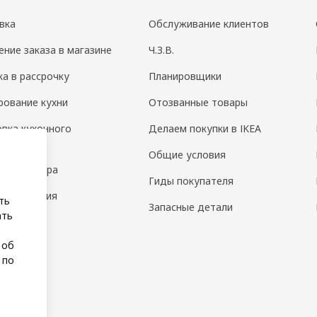
вка
Обслуживание клиентов
ение заказа в магазине
Ч.З.В.
ка в рассрочку
Планировщики
рование кухни
Отозванные товары
овка кухонного
Делаем покупки в IKEA
дования
Общие условия
н интерьера
Гиды покупателя
 помещения
ть
Запасные детали
ать
а
 об
 по