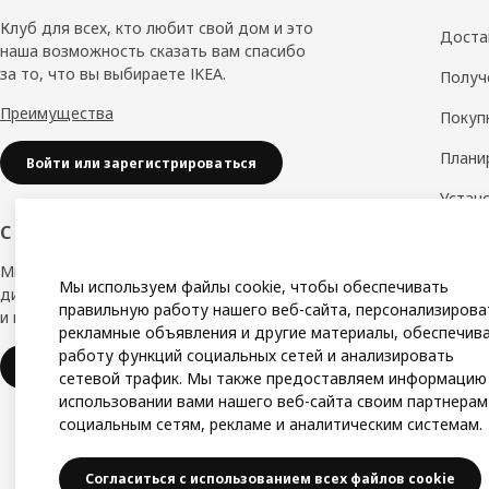
колонтитул
Клуб для всех, кто любит свой дом и это
Доста
наша возможность сказать вам спасибо
за то, что вы выбираете IKEA.
Получ
Преимущества
Покуп
Плани
Войти или зарегистрироваться
Устан
обору
С заботой о вашем бизнесе
Дизай
Мы в IKEA, предлагаем безупречный
Мы используем файлы cookie, чтобы обеспечивать
дизайн, вариации стилей, отличные цены
Замер
правильную работу нашего веб-сайта, персонализирова
и надёжное качество.
рекламные объявления и другие материалы, обеспечив
Сборк
работу функций социальных сетей и анализировать
IKEA для бизнеса
сетевой трафик. Мы также предоставляем информацию
использовании вами нашего веб-сайта своим партнерам
социальным сетям, рекламе и аналитическим системам.
Согласиться с использованием всех файлов cookie