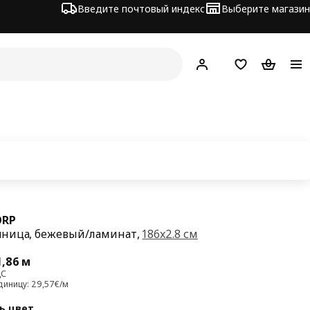
Введите почтовый индекс
Выберите магазин
Hej!
Войти
Список покупо
Корзина 
ORP
ница, бежевый/ламинат,
186x2.8 см
а 55€/1,86 м
1,86 м
ДС
диницу: 29,57€/м
ь цвет