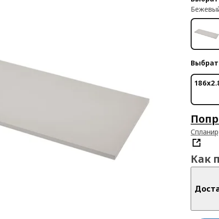
Бежевы
Выбрат
186x2.
Попр
Спланир
Как 
Дост