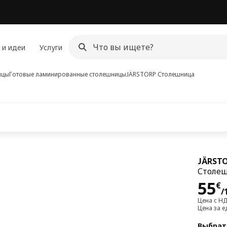
 и идеи
Услуги
ицы
Готовые ламинированные столешницы
JÄRSTORP
Столешница
JÄRST
Столеш
Цен
55
€
/
Цена с Н
Цена за е
Выбрат