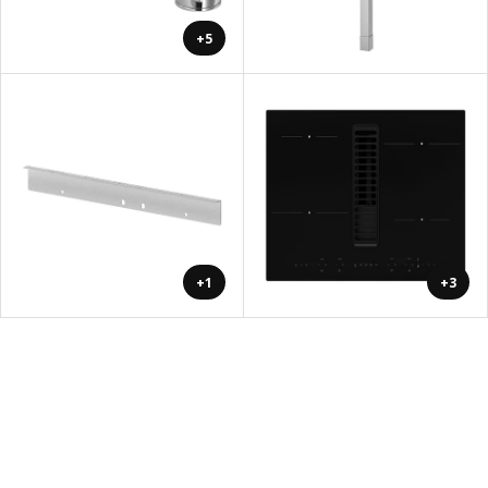
+5
+1
+3