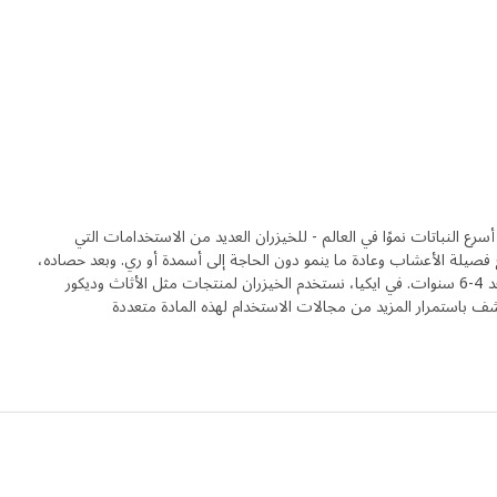
رع النباتات نموًا في العالم - للخيزران العديد من الاستخدامات التي
ع فصيلة الأعشاب وعادة ما ينمو دون الحاجة إلى أسمدة أو ري. وبعد حصاده،
تنمو براعم جديدة تصبح جاهزة للحصاد بعد 4-6 سنوات. في ايكيا، نستخدم الخيزران لمنتجات مثل الأثاث وديكور
ف باستمرار المزيد من مجالات الاستخدام لهذه المادة متعددة