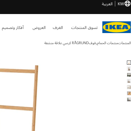
KW
العربية
تسوق المنتجات
الغرف
العروض
أفكار وتصميم
المنتجات
منتجات الحمام
رفوف
RÅGRUND
كرسي علاقة منشفة
RÅGRUND الصور
طي الصور