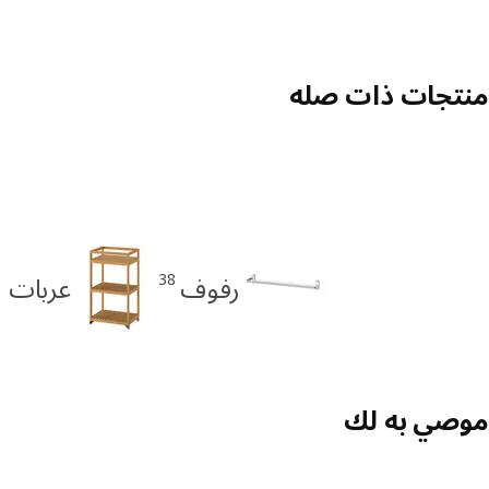
منتجات ذات صله
38
رفوف
عربات ا
موصي به لك