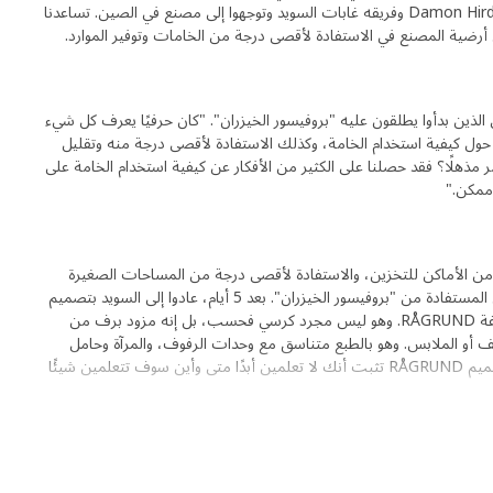
تنفيذ خطتهم الجديدة، غادر مطور المنتجات Damon Hird وفريقه غابات السويد وتوجهوا إلى مصنع في الصين. تساعدنا
ى أرضية المصنع في الاستفادة لأقصى درجة من الخامات وتوفير الموارد.
الأشخاص الذين بدأوا يطلقون عليه "بروفيسور الخيزران". "كان حرفيًا يعرف كل شيء
 حول كيفية استخدام الخامة، وكذلك الاستفادة لأقصى درجة منه وتقليل
Damo، "لقد كان الأمر مذهلًا؟ فقد حصلنا على الكثير من الأفكار عن كيفية استخدام الخامة على
 ممكن."
د من الأماكن للتخزين، والاستفادة لأقصى درجة من المساحات الصغيرة
والرغبة في الجلوس بشكل مريح مع الدروس المستفادة من "بروفيسور الخيزران". بعد 5 أيام، عادوا إلى السويد بتصميم
تم الانتهاء منه في صورة كرسي وعلاقة منشفة RÅGRUND. وهو ليس مجرد كرسي فحسب، بل إنه مزود برف من
أو الملابس. وهو بالطبع متناسق مع وحدات الرفوف، والمرآة وحامل
لفافات ورق التواليت RÅGRUND. قصة تصميم RÅGRUND تثبت أنك لا تعلمين أبدًا متى وأين سوف تتعلمين شيئًا