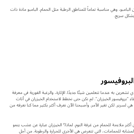
RÅGRUN مصنوعة من البامبو، وهي مناسبة تماماً للمناطق الرطبة مثل الحمام. البامبو مادة ذات
وبشكل سريع.
لبروفيسور
شعرين به عندما تتعلمين شيئًا جديدًا. الإثارة، والرغبة الفورية في معرفة
للقاء "بروفيسور الخيزران". لم نكن حتى نخطط لاستخدام الخيزران في أثاث
ا الأساسية هي لسرير. لكن تغير الأمر. وأصبحنا الآن نعرف أكثر بكثير مما كنا نعرفه من
ان أكثر ملاءمة للحمام من غرفة النوم. لماذا؟ الخيزران عبارة عن عشب ينمو
المشابه للحمامات، التي تتعرض هي الأخرى للحرارة والرطوبة. من أجل