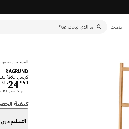
خدمات
المزيد من مجموعة GRUND
RÅGRUND
كرسي علاقة منش
د
24
950
.
د.ك
السعر لا يشمل
تكالي
كيفية الحص
التسليم
جاري ا