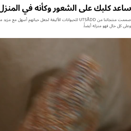
ساعد كلبك على الشعور وكأنه في المنزل
صممت منتجاتنا من UTSÅDD للحيوانات الأليفة لجعل حياتهم أس
وعلى كل حال فهو منزله أيضاً.
لب يرقد في سرير شخص ثم يستيقظ وينهض ثم ينام في سرير UTSÅDD للحيوانات الأليفة على الأرض.