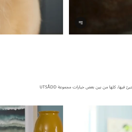
عرض النص
واقي أرضيات، وأوعية قابلة للغسل في غسالة الأطباق وبيوت للقطط تستريح وتختبئ فيها، كلها من بين بعض خيارات مجموعة UTSÅDD
قطة تجلس على وسادة UTSÅDD للحيوانات الأليفة في بيت القطة UTSÅDD في وحدة أرفف KALLAX تشاهد ماكينة تنظف الأرض.