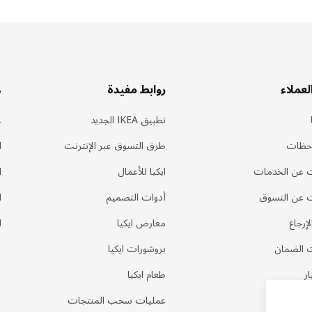
لعملاء
روابط مفيدة
ه
تطبيق IKEA الجديد
ع
احظات
طرق التسوق عبر الإنترنت
ا
 عن الخدمات
ايكيا للأعمال
ا
 عن التسوق
أدوات التصميم
ا
إرجاع
معارض ايكيا
ا
 الضمان
بروشورات ايكيا
ر
طعام ايكيا
لمتكررة
عمليات سحب المنتجات