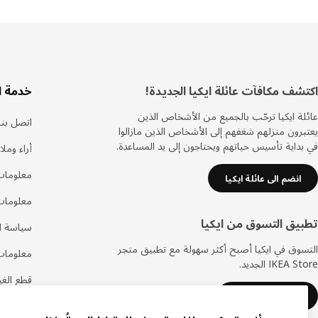
ذييل
اكتشف مكافآت عائلة ايكيا الجديدة!
خدمة ا
عائلة ايكيا ترحّب بالجميع من الأشخاص الذين
اتصل بنا
يعتبرون منزلهم شغفهم إلى الأشخاص الذين مازالوا
في بداية تأسيس حياتهم ويحتاجون إلى يد المساعدة.
أراء ومل
معلومات
انضم الى عائلة ايكيا
معلومات
تطبيق التسوق من ايكيا
سياسة ال
التسوق في ايكيا أصبح أكثر سهولة مع تطبيق متجر
معلومات
IKEA Store الجديد.
قطع الغيا
حمل تطبيق ايكيا
الأسئلة ا