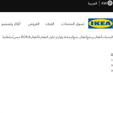
KW
العربية
تسوق المنتجات
الغرف
العروض
أفكار وتصميم
المنتجات
أطفال ورضع
أطفال رضع
الرضاعة ولوازم تناول الطعام للأطفال
BÖRJA
صحن/سلطانية
BÖRJA الصور
طي الصور