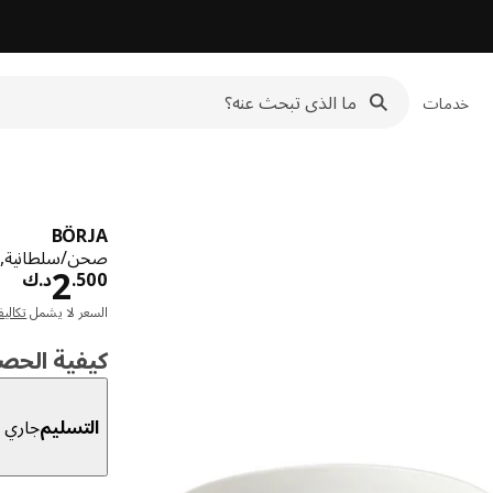
خدمات
BÖRJA
صحن/سلطانية, 
د.ك
2
500
.
د.ك
السعر لا يشمل
تكالي
كيفية الحص
التسليم
جاري ا