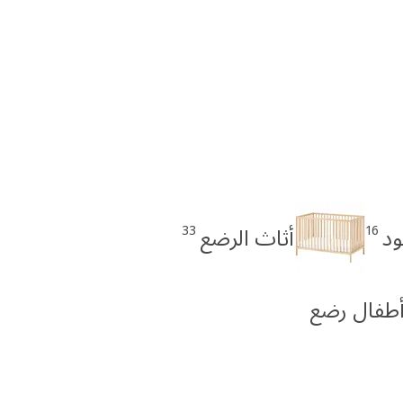
33
16
ود
أثاث الرضع
أطفال رضع