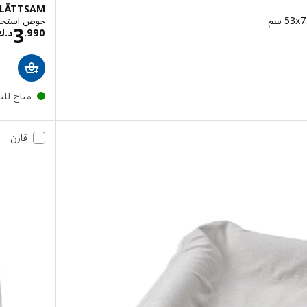
LÄTTSAM
حوض استحمام
3
ك 12.950
990
.
د.ك
متاح لل
قارن