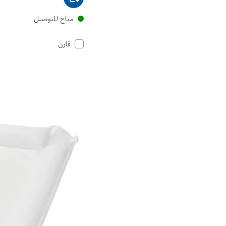
متاح للتوصيل
قارن