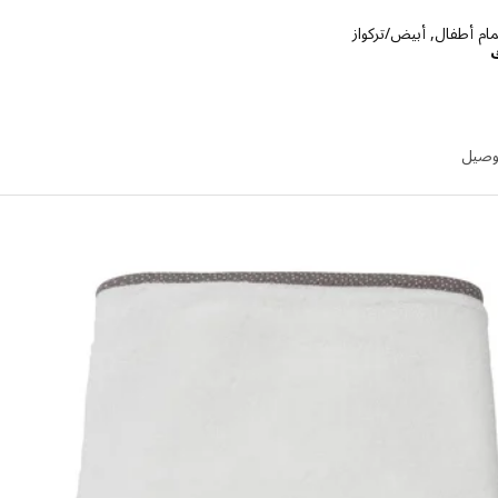
 أطفال, أبيض/تركواز
السعر د.ك 3.990
توصيل