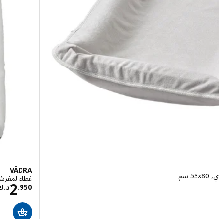
VÄDRA
 سم‏
غطاء لمفرش عنا
5.25
2
950
.
د.ك
 د.ك 6.200