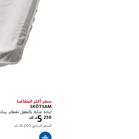
سعر أكثر انخفاضا
SKÖTSAM
لبادة عناية بالطفل بغطاء, رمادي, ‎53x80
السعر د.ك 0
5
250
.
د.ك
السعر السابق
السعر السابق
200
.
6
د.ك