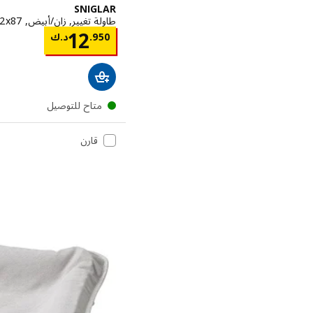
SNIGLAR
طاولة تغيير, زان/أبيض, ‎53x72x87 سم‏
السعر د.
12
950
.
د.ك
متاح للتوصيل
قارن