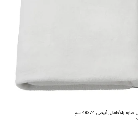
ية بالأطفال, أبيض, ‎48x74 سم‏
السعر د.ك 2.950