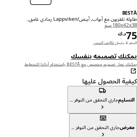
BE
تلفزيون مع أبواب, أبيض/Lappviken رمادي غامق,
‎180x4 سم‏
د.ك 75
د.ك
ر لا يشمل
تكاليف الشحن
كنك تصميمه بنفسك
عمل تصميم مخصص مع BESTÅ باستخدام أداتنا للتخطيط
ية الحصول عليها
تسليم
جاري التحقق من التوفر ...
عرض
جاري التحقق من التوفر ...