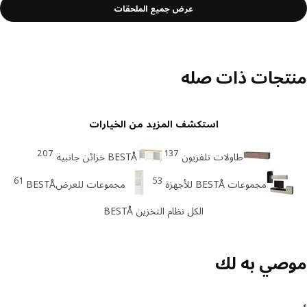
عرض جميع الملحقات
تجات ذات صله
استكشف المزيد من الخيارات
207
137
طاولات تلفزيون
BESTÅ خزائن جانبية
61
53
مجموعات BESTÅ للأجهزة
مجموعات للعرضBESTÅ
الكل نظام التخزين BESTÅ
صي به لك