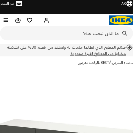
AR
اختر المتجر
مرحباً! تسجيل الدخول
قائمه التسوق
عربة التسوق
صمّم المطبخ الذي لطالما حلمت به واستفد من خصم 30% على تشكيلة
مختارة من المطابخ لفترة محدودة.
 التخزين BESTÅ
طاولات تلفزيون
ور