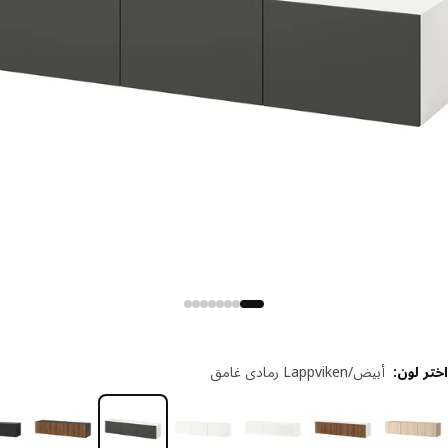
 لون
:
أبيض/Lappviken رمادي غامق