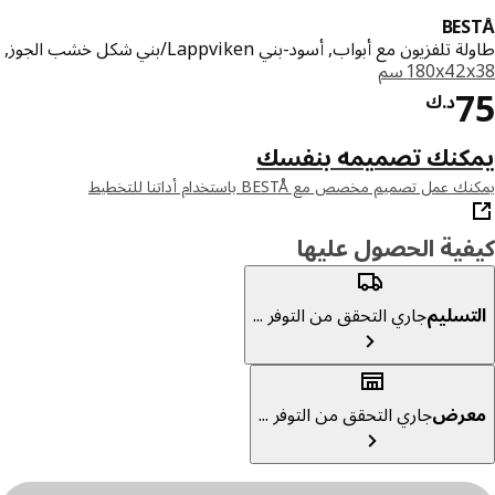
BE
تلفزيون مع أبواب, أسود-بني Lappviken/بني شكل خشب الجوز,
‎180x4 سم‏
د.ك 75
د.ك
كنك تصميمه بنفسك
عمل تصميم مخصص مع BESTÅ باستخدام أداتنا للتخطيط
ية الحصول عليها
تسليم
جاري التحقق من التوفر ...
عرض
جاري التحقق من التوفر ...