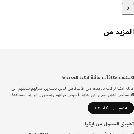
مزيد من
ييل
شف مكافآت عائلة ايكيا الجديدة!
ة ايكيا ترحّب بالجميع من الأشخاص الذين يعتبرون منزلهم شغفهم إلى
خاص الذين مازالوا في بداية تأسيس حياتهم ويحتاجون إلى يد المساعدة.
انضم الى عائلة ايكيا
يق التسوق من ايكيا