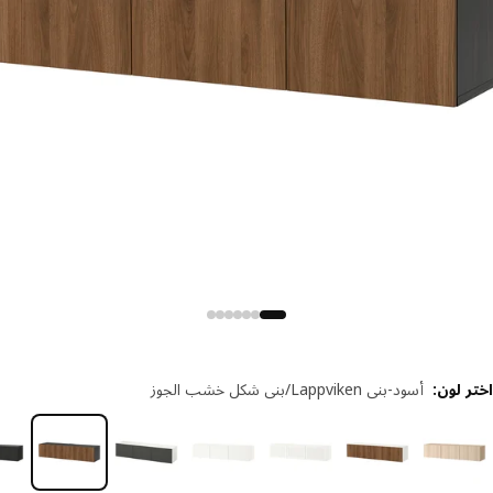
 لون
:
أسود-بني Lappviken/بني شكل خشب الجوز