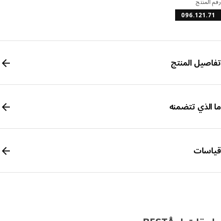
المنتج
096.121.
صيل المنتج
الذي تتضمنه
سات