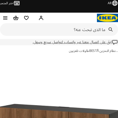
AR
اختر المتجر
مرحباً! تسجيل الدخول
قائمه التسوق
عربة التسوق
ابقَ على اتصال معنا عبر واتساب لتواصل سريع وسهل.
 التخزين BESTÅ
طاولات تلفزيون
ور