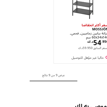
أكثر انخفاضا
MOSS
 ببابين زجاجيين, فحمي,
‎60x سم‏
السعر د.ك 54.950
54
.
د.ك
السعر السابق د.ك 59.950
 السابق
950
.
59
د.ك
اليا غير مؤهل للتوصيل
عرض 9 من 9 نتائج
صي به لك