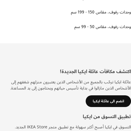
 رفوف، مقاس 150 - 199 سم
 رفوف، مقاس 50 - 99 سم
ييل
شف مكافآت عائلة ايكيا الجديدة!
ة ايكيا ترحّب بالجميع من الأشخاص الذين يعتبرون منزلهم شغفهم إلى
خاص الذين مازالوا في بداية تأسيس حياتهم ويحتاجون إلى يد المساعدة.
انضم الى عائلة ايكيا
يق التسوق من ايكيا
ق في ايكيا أصبح أكثر سهولة مع تطبيق متجر IKEA Store الجديد.