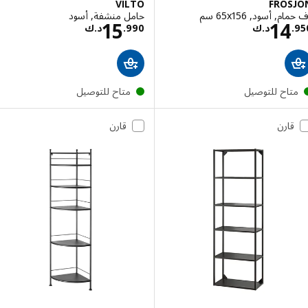
VILTO
FRÖS
 أسود, ‎65x156 سم‏
حامل منشفة, أسود
السعر د.ك 14.950
السعر د.ك 15.990
15
14
.
د.ك
990
.
د.ك
تاح للتوصيل
متاح للتوصيل
قارن
قارن