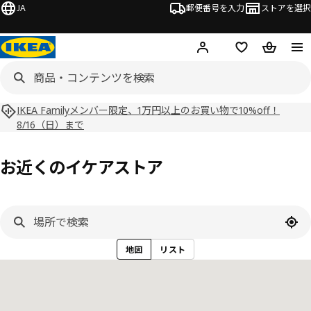
JA
郵便番号を入力
ストアを選択
ログイン・新規入会
欲しいものリスト
カート
IKEA Familyメンバー限定、1万円以上のお買い物で10%off！
8/16（日）まで
お近くのイケアストア
現在
地図
リスト