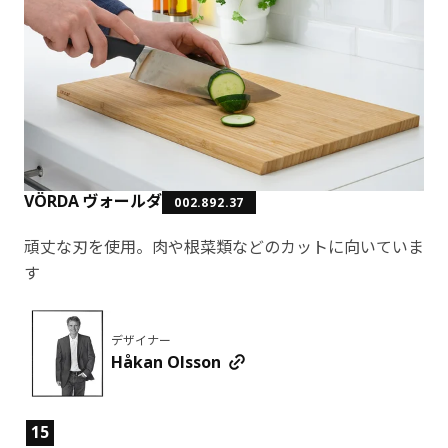
VÖRDA ヴォールダ
002.892.37
頑丈な刃を使用。肉や根菜類などのカットに向いていま
す
デザイナー
Håkan Olsson
製品の特徴
15