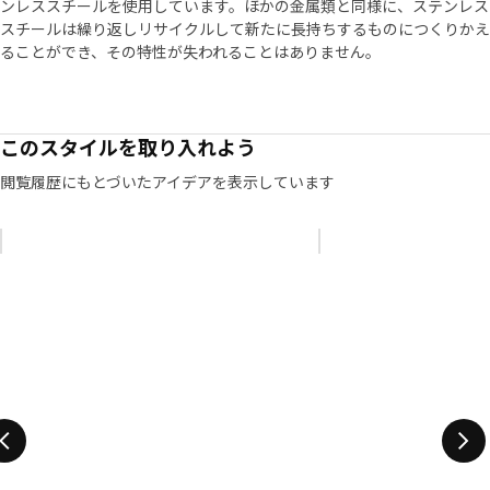
ンレススチールを使用しています。ほかの金属類と同様に、ステンレス
スチールは繰り返しリサイクルして新たに長持ちするものにつくりかえ
ることができ、その特性が失われることはありません。
このスタイルを取り入れよう
閲覧履歴にもとづいたアイデアを表示しています
リストをスキップ