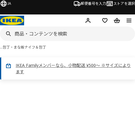
JA
郵便番号を入力
ストアを選択
ログイン・新規入会
欲しいものリスト
カート
…
包丁・まな板
ナイフ＆包丁
IKEA Familyメンバーなら、小物配送 ¥500～ ※サイズにより
ます
 VÖRDA ヴォールダ画像
スキップ