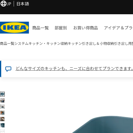
JP
日本語
商品一覧
部屋別
お買い​得商品
アイデア＆プラ
商品一覧
システムキッチン・キッチン収納
キッチン引き出し＆小物収納
引き出し用
どんなサイズのキッチンも、ニーズに合わせてプランできます
8 UPPDATERA ウップダテラ画像
像をスキップ