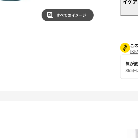
イケア
すべてのイメージ
こ
IK
気が
365