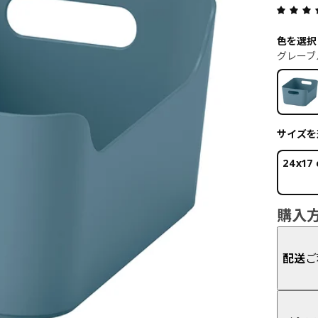
色を選択
グレーブ
サイズを
24x17
購入
配送
ご