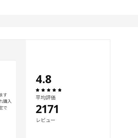
また１つ買いにいきたい！
4.8
 5 星の数
レビュー: 5 5 星の数
5
レビュー: 4.8 5 星の数 総レビュー: 217
ます
ホワイトはよく見かけるが、ブ
平均評価
れ購入
ラックのBOXはあちこちで探す
2171
定で
も意外に見つからず、安価で使
いやすく大変助かっています！
レビュー