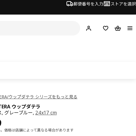
郵便番号を入力
ストアを選択
ログイン・新規入会
欲しいものリスト
カート
TERA/ウップダテラ シリーズをもっと見る
ATERA ウップダテラ
, グレーブルー,
24x17 cm
¥ 199
9
み。価格は店舗によって異なる場合があります