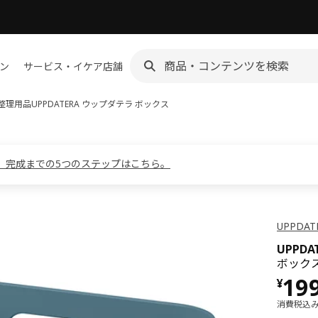
ン
サービス・イケア店舗
整理用品
UPPDATERA ウップダテラ
ボックス
。完成までの5つのステップはこちら。
UPPDA
UPPD
ボックス
価格 
19
¥
消費税込