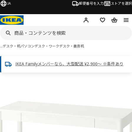
JA
郵便番号を入力
ストアを選択
ログイン・新規入会
欲しいものリスト
カート
…
デスク・机
パソコンデスク・ワークデスク・書斎机
IKEA Familyメンバーなら、大型配送 ¥2,900～ ※条件あり
 TONSTAD トンスタード画像
スキップ