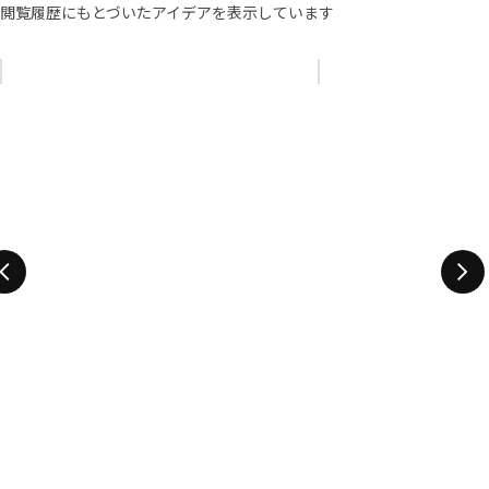
閲覧履歴にもとづいたアイデアを表示しています
リストをスキップ