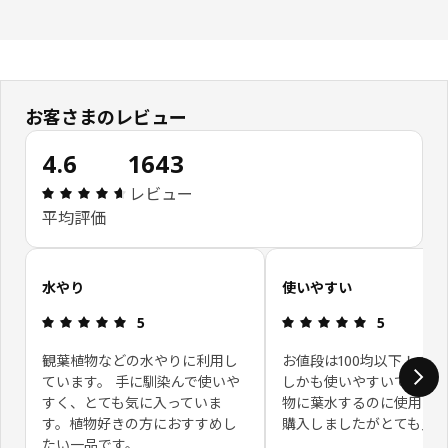
お客さまのレビュー
4.6
1643
レビュー: 4.6 5 星の数 総レビュー: 1643
レビュー
平均評価
お客さまレビューをスキップ
水やり
使いやすい
レビュー: 5 5 星の数
レビュー: 5 
5
5
観葉植物などの水やりに利用し
お値段は100均以下！すご
ています。 手に馴染んで使いや
しかも使いやすいです。 
すく、とても気に入っていま
物に葉水するのに使用し
す。植物好きの方におすすめし
購入しましたがとても良
たい一品です。