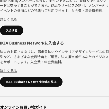
ッ
IKEA Familyメンバーになると、ポイントをためて、お得で便利なリワ
ードと交換することができます。商品やサービスの割引、メンバー向け
タ
イベントの参加などの特典もご利用できます。入会費・年会費無料。
ー
詳しく見る
入会する
IKEA Business Networkに入会する
法人のお客さま向けに、請求書払いやインテリアデザインサービスの割
引など、さまざまな会員特典をご用意。法人担当者があなたのビジネス
をサポートします。入会費・年会費無料。
詳しく見る
IKEA Business Network特典を見る
オンラインお買い物ガイド