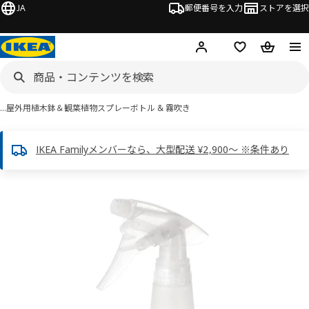
JA
郵便番号を入力
ストアを選択
ログイン・新規入会
欲しいものリスト
カート
…
屋外用植木鉢＆観葉植物
スプレーボトル & 霧吹き
IKEA Familyメンバーなら、大型配送 ¥2,900～ ※条件あり
 TOMAT トマート画像
スキップ