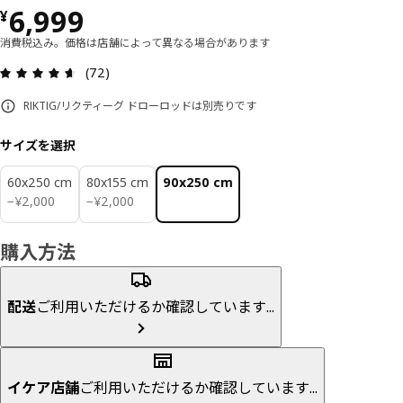
価格 ¥ 6999
6,999
¥
消費税込み。価格は店舗によって異なる場合があります
レビュー: 4.6 5 星の数 総レビュー: 72
(72)
RIKTIG/リクティーグ ドローロッドは別売りです
サイズを選択
60x250 cm
80x155 cm
90x250 cm
¥ 2000
¥ 2000
−
¥
2,000
−
¥
2,000
購入方法
配送
ご利用いただけるか確認しています...
イケア店舗
ご利用いただけるか確認しています...