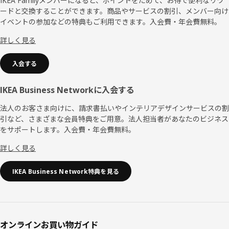
ッ
IKEA Familyメンバーになると、ポイントをためて、お得で便利なリワ
ードと交換することができます。商品やサービスの割引、メンバー向け
タ
イベントの参加などの特典もご利用できます。入会費・年会費無料。
ー
詳しく見る
入会する
IKEA Business Networkに入会する
法人のお客さま向けに、請求書払いやインテリアデザインサービスの割
引など、さまざまな会員特典をご用意。法人担当者があなたのビジネス
をサポートします。入会費・年会費無料。
詳しく見る
IKEA Business Network特典を見る
オンラインお買い物ガイド