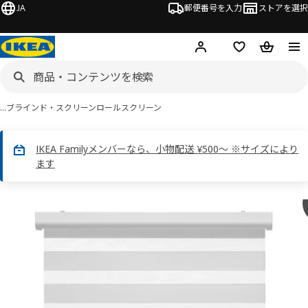
JA
郵便番号を入力
ストアを選択
ログイン・新規入会
欲しいものリスト
カート
…
ブラインド・スクリーン
ロールスクリーン
IKEA Familyメンバーなら、小物配送 ¥500～ ※サイズにより
ます
0 TANDLUNDFLY タンドルンドフリィ画像
スキップ