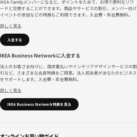
ッ
IKEA Familyメンバーになると、ポイントをためて、お得で便利なリワ
ードと交換することができます。商品やサービスの割引、メンバー向け
タ
イベントの参加などの特典もご利用できます。入会費・年会費無料。
ー
詳しく見る
入会する
IKEA Business Networkに入会する
法人のお客さま向けに、請求書払いやインテリアデザインサービスの割
引など、さまざまな会員特典をご用意。法人担当者があなたのビジネス
をサポートします。入会費・年会費無料。
詳しく見る
IKEA Business Network特典を見る
オンラインお買い物ガイド