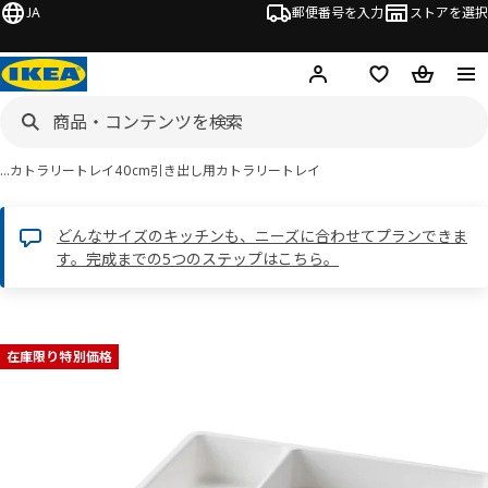
JA
郵便番号を入力
ストアを選択
ログイン・新規入会
欲しいものリスト
カート
…
カトラリートレイ
40cm引き出し用カトラリートレイ
どんなサイズのキッチンも、ニーズに合わせてプランできま
す。完成までの5つのステップはこちら。
 STÖDJA ストーディア画像
スキップ
在庫限り特別価格