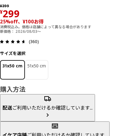
以前の価格 ¥ 399
¥
399
価格 ¥ 299
299
¥
25%off、¥100お得
消費税込み。価格は店舗によって異なる場合があります
新価格： 2026/08/03～
レビュー: 4.6 5 星の数 総レビュー: 360
(360)
サイズを選択
31x50 cm
51x50 cm
購入方法
配送
ご利用いただけるか確認しています...
イケア店舗
ご利用いただけるか確認しています...