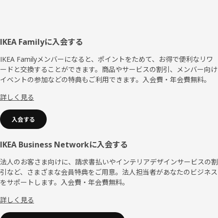
フ
IKEA Familyに入会する
ッ
IKEA Familyメンバーになると、ポイントをためて、お得で便利なリワ
ードと交換することができます。商品やサービスの割引、メンバー向け
タ
イベントの参加などの特典もご利用できます。入会費・年会費無料。
ー
詳しく見る
入会する
IKEA Business Networkに入会する
法人のお客さま向けに、請求書払いやインテリアデザインサービスの割
引など、さまざまな会員特典をご用意。法人担当者があなたのビジネス
をサポートします。入会費・年会費無料。
詳しく見る