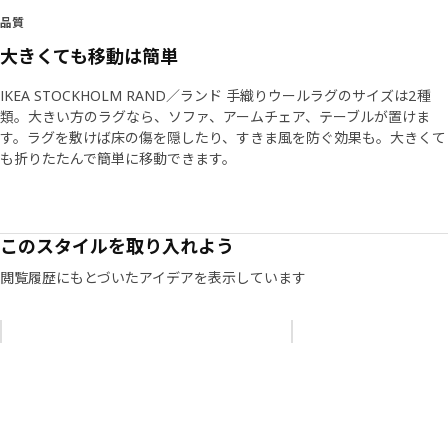
品質
大きくても移動は簡単
IKEA STOCKHOLM RAND／ランド 手織りウールラグのサイズは2種
類。大きい方のラグなら、ソファ、アームチェア、テーブルが置けま
す。ラグを敷けば床の傷を隠したり、すきま風を防ぐ効果も。大きくて
も折りたたんで簡単に移動できます。
このスタイルを取り入れよう
閲覧履歴にもとづいたアイデアを表示しています
リストをスキップ