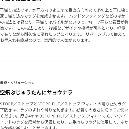
平織り技法では、水平方向のよこ糸を垂直方向のたて糸の上と下に繰り
返し織り込んでラグを完成させます。 ハンドタフティングなどのほか
の技法とは異なり、平織りはパイルがないので、均一で平らな表面が特
徴です。 この技法により、複雑なデザインや模様が可能となり、軽量
でありながら耐久性に優れたラグになります。 リバーシブルで使えて
お手入れも簡単なので、実用的で人気があります。
機能・ソリューション
空飛ぶじゅうたんにサヨウナラ
STOPP／ストップとSTOPP FILT／ストップ フィルトの滑り止めラグ
下敷きは、ラグのずれや滑りを防ぎます。必要な大きさに切ってお使い
ください。厚さ4mmのSTOPP FILT／ストップ フィルトなら、ハンド
ノットのラグを磨耗から保護したり、お手持ちのラグに使用して、ふか
ふか感を楽しむことができます。