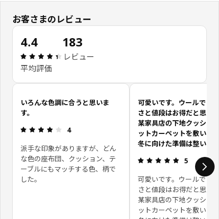
お客さまのレビュー
4.4
183
レビュー: 4.4 5 星の数 総レビュー: 183
レビュー
平均評価
お客さまレビューをスキップ
いろんな色調に合うと思いま
可愛いです。ウールでこ
す。
さと値段はお得だと思い
某家具店の下地クッショ
レビュー: 4 5 星の数
4
ットカーペットを敷いて
冬に向けた準備は整いま
派手な印象がありますが、どん
な色の座布団、クッション、テ
レビュー: 5 
5
ーブルにもマッチする色、柄で
した。
可愛いです。ウールでこ
さと値段はお得だと思い
某家具店の下地クッショ
ットカーペットを敷いて