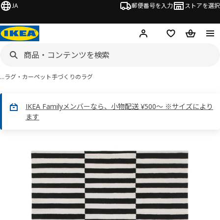
JA
郵便番号を入力
ストアを選択
ログイン・新規入会
欲しいものリスト
カート
…
ラグ・カーペット
手づくりのラグ
IKEA Familyメンバーなら、小物配送 ¥500～ ※サイズにより
ます
 STOCKHOLM ストックホルム画像
スキップ