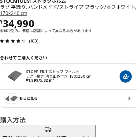
STOCKHOLM ストックホルム
ラグ 平織り, ハンドメイド/ストライプ ブラック/オフホワイト,
170x240 cm
価格 ¥ 34990
34,990
¥
消費税込み。価格は店舗によって異なる場合があります
レビュー: 4.4 5 星の数 総レビュー: 183
(183)
合わせてご購入ください
STOPP FILT ストップ フィルト
ラグ下敷き 滑り止め付き, 190x280 cm
カート
価格 ¥ 1999/5.32 m²
¥
1,999
/5.32 m²
もっと見る
購入方法