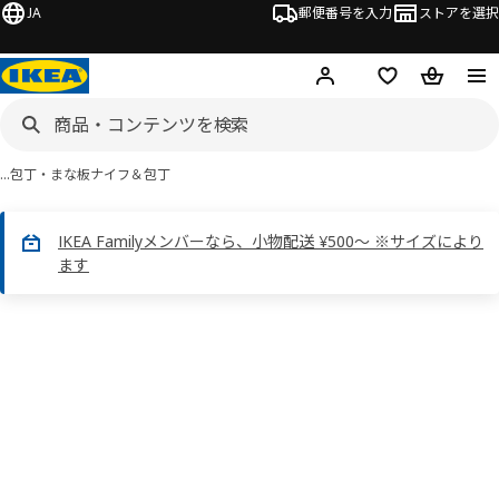
JA
郵便番号を入力
ストアを選択
ログイン・新規入会
欲しいものリスト
カート
…
包丁・まな板
ナイフ＆包丁
IKEA Familyメンバーなら、小物配送 ¥500～ ※サイズにより
ます
 STJÄRNSTÖR シェールンストル画像
スキップ