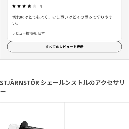
レビュー: 4 5 星の数
4
切れ味はとてもよく、少し重いけどその重みで切りやす
い。
レビュー投稿者, 日本
すべてのレビューを表示
STJÄRNSTÖR シェールンストルのアクセサリ
ー