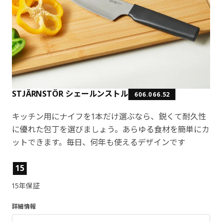
STJÄRNSTÖR シェールンストル
606.066.52
キッチン用にナイフを1本だけ選ぶなら、鋭くて耐久性
に優れた包丁を選びましょう。あらゆる食材を簡単にカ
ットできます。毎日、何年も使えるデザインです
製品の特徴
15
15年保証
詳細情報