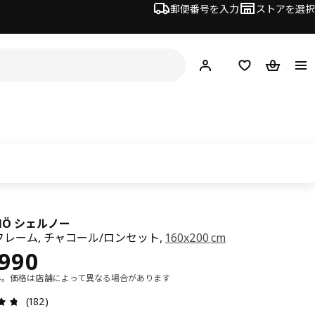
郵便番号を入力
ストアを選択
ログイン・新規入会
欲しいものリスト
カート
RNÖ シェルノー
レーム, チャコール/ロンセット,
160x200 cm
¥ 63990
,990
み。価格は店舗によって異なる場合があります
レビュー: 4.7 5 星の数 総レビュー: 182
(182)