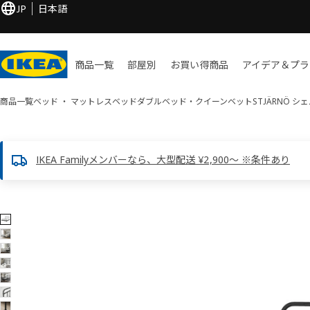
JP
日本語
商品一覧
部屋別
お買い​得商品
アイデア＆プラ
商品一覧
ベッド ・ マットレス
ベッド
ダブルベッド・クイーンベット
STJÄRNÖ シ
IKEA Familyメンバーなら、大型配送 ¥2,900～ ※条件あり
8 STJÄRNÖ シェルノー画像
像をスキップ