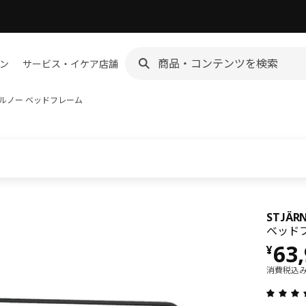
ン
サービス・イケア店舗
ェルノー
ベッドフレーム
STJÄ
ベッドフ
価格 
63
¥
消費税込