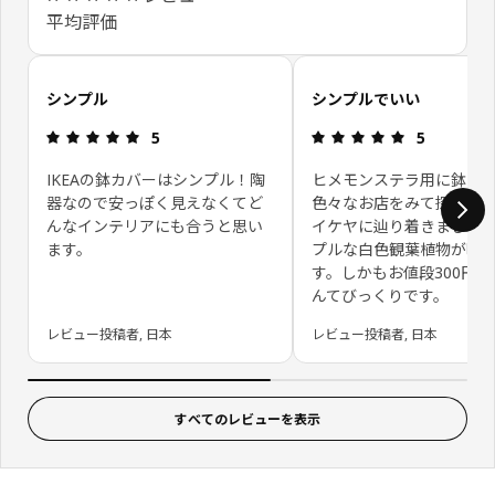
平均評価
お客さまレビューをスキップ
シンプル
シンプルでいい
レビュー: 5 5 星の数
レビュー: 5 
5
5
IKEAの鉢カバーはシンプル！陶
ヒメモンステラ用に鉢カ
器なので安っぽく見えなくてど
色々なお店をみて探して
んなインテリアにも合うと思い
イケヤに辿り着きました
ます。
プルな白色観葉植物が映
す。しかもお値段300円
んてびっくりです。
レビュー投稿者, 日本
レビュー投稿者, 日本
すべてのレビューを表示