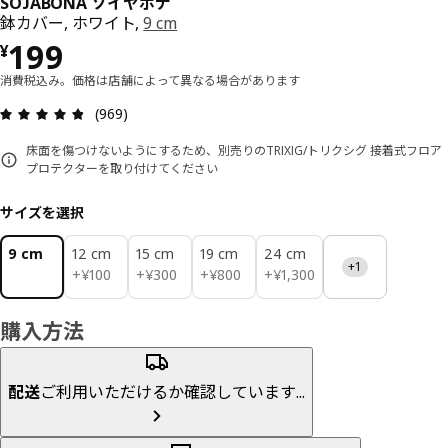
SOJABÖNA ソイヤボナ
鉢カバー, ホワイト,
9 cm
価格 ¥ 199
199
¥
消費税込み。価格は店舗によって異なる場合があります
レビュー: 4.8 5 星の数 総レビュー: 969
(969)
床面を傷つけないようにするため、別売りのTRIXIG/トリクシグ 接着式フロア
プロテクターを取り付けてください
サイズを選択
9 cm
12 cm
15 cm
19 cm
24 cm
+1
¥ 100
¥ 300
¥ 800
¥ 1300
+
¥
100
+
¥
300
+
¥
800
+
¥
1,300
購入方法
配送
ご利用いただけるか確認しています...