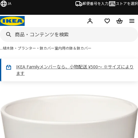
JA
郵便番号を入力
ストアを選択
ログイン・新規入会
欲しいものリスト
カート
…
植木鉢・プランター・鉢カバー
室内用の鉢＆鉢カバー
IKEA Familyメンバーなら、小物配送 ¥500～ ※サイズにより
ます
SOJABÖNA ソイヤボナ画像
スキップ