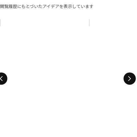
閲覧履歴にもとづいたアイデアを表示しています
リストをスキップ