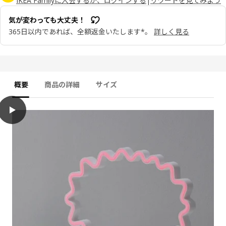
IKEA Familyに入会するか、ログインする
|
リワードを見てみよう
気が変わっても大丈夫！
365日以内であれば、全額返金いたします*。
詳しく見る
概要
商品の詳細
サイズ
play
SNÖDJUP スノーユープ LEDデコレーション照明, スピーチバブル