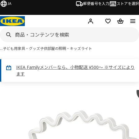
JA
郵便番号を入力
ストアを選択
ログイン・新規入会
欲しいものリスト
カート
…
子ども用家具・グッズ
子供部屋の照明・キッズライト
IKEA Familyメンバーなら、小物配送 ¥500～ ※サイズにより
ます
 SNÖDJUP スノーユープ画像
スキップ