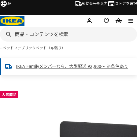
JA
郵便番号を入力
ストアを選択
ログイン・新規入会
欲しいものリスト
カート
…
ベッド
ファブリックベッド（布張り）
IKEA Familyメンバーなら、大型配送 ¥2,900～ ※条件あり
 SLATTUM スラットゥム画像
スキップ
人気商品