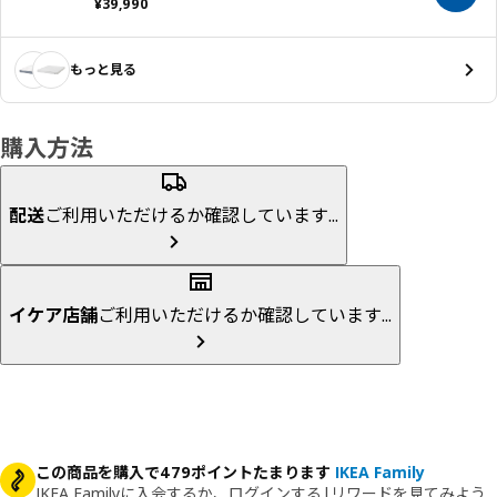
価格 ¥ 39990
¥
39,990
もっと見る
購入方法
配送
ご利用いただけるか確認しています...
イケア店舗
ご利用いただけるか確認しています...
この商品を購入で479ポイントたまります
IKEA Family
IKEA Familyに入会するか、ログインする
|
リワードを見てみよう